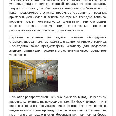
Российские газовые котлы
удаление золы и шлака, который образуется при сжигании
Парогенератор промышленный дизельный
твердого топлива. Для обеспечения экологической безопасности
Производство промышленных парогенераторов
надо предусмотреть очистку продуктов сгорания от вредных
примесей. Для более интенсивного горения твердого топлива,
Парогенератор для с/х
поровые котлы комплектуются дутьевыми вентиляторами,
Парогенератор на дровах
которые подают воздух под колосниковые решетки,
Дровяной парогенератор
расположенные в топочной части парового котла.
Парогенератор производственный
Паровые котельные на жидком топливе оборудуются
Парогенератор для пищевой промышленности
специализированными складами для хранения жидкого топлива.
Необходимо также предусмотреть установку для подогрева
Парогенератор для бетонного завода
жидкого топлива для лучшего его распыления через горелочное
Парогенератор для бетона
устройство.
Парогенераторы для ЖБИ
Парогенератор российского производства
Промышленный газовый парогенератор
Отечественные газовые котлы
Монтаж и пуско-наладка
Наладка котельного оборудования
Наладочные работы в котельной
Наиболее распространенные и экономически выгодные все типы
Пуско-наладка котельного оборудования
паровых котельных на природном газе. На фронтальной плите
Пуско-наладка котельных
парового котла на газе устанавливается горелочное устройство,
Пуско-наладка котла
подключаемого к газопроводу. Все типы паровых котельных на
газе являются экологически безопасными, так как выбросы
Режимная наладка котла