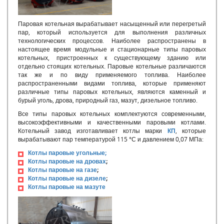
Эксплуатация разнотипного оборудования
Температура уходящих газов из котла
Паровая котельная вырабатывает насыщенный или перегретый
Эксплуатационные требования делающие работу котельной
пар, который используется для выполнения различных
установки надежной и экономичной. Температурный режим
технологических процессов. Наиболее распространены в
отопительной котельной.
настоящее время модульные и стационарные типы паровых
Парогенератор для производства
котельных, пристроенных к существующему зданию или
отдельно стоящих котельных. Паровые котельные различаются
Водогрейные котлы работающие на самотяге
так же и по виду применяемого топлива. Наиболее
Отопительные котельные
распространенными видами топлива, которые применяют
Золоуловители
различные типы паровых котельных, являются каменный и
Дымовые трубы
бурый уголь, дрова, природный газ, мазут, дизельное топливо.
Котел паровой ПАР
Все типы паровых котельных комплектуются современными,
Обслуживание дымовых труб
высокоэффективными и качественными паровыми котлами.
Котельный завод изготавливает котлы марки
КП
, которые
Котлы для бурого угля
вырабатывают пар температурой 115 °С и давлением 0,07 МПа:
Подготовка котельной и системы отпления к работе
Котлы паровые угольные;
Неполадки в работе котлов, их причины и методы
Котлы паровые на дровах
;
устранения
Котлы паровые на газе
;
Шлакоудаление
Котлы паровые на дизеле
;
Влияние накипи и сажи на теплопередачу в котле
Котлы паровые на мазуте
Коэффициент полезного действия котла, работающего на
твердом топливе
Нагрузка котла и ее влияние на КПД