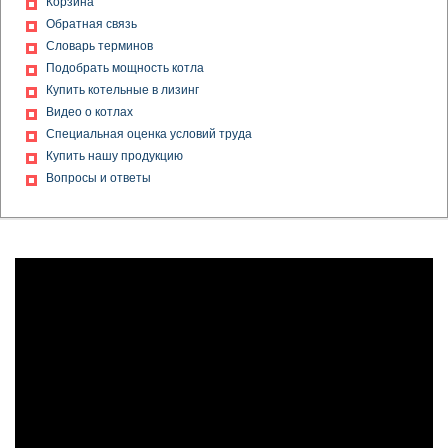
Корзина
Промышленный котел на газе
Обратная связь
Твердотопливные котлы дешево
Словарь терминов
Дешевые котлы на дровах
Подобрать мощность котла
Котлы и котельное оборудование
Купить котельные в лизинг
Котлы на газовом топливе
Видео о котлах
Котел с гарантией
Специальная оценка условий труда
Водогрейный газовый котел
Купить нашу продукцию
Газовые котлы для котельных
Вопросы и ответы
Газовый котел КВ
Дешевые дровяные котлы
Дешевые котлы на твердом топливе
Дешевые твердотопливные котлы
Дешевый котел
Котельная с паровыми котлами
Водогрейные котлы на газе
Газовый водогрейный котел
Замена котлов
Котлы отопления производственные
Модернизация котельной
Отопление дровами
Отопление производственных зданий