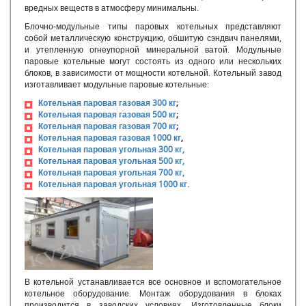
вредных веществ в атмосферу минимальны.
Твердотопливные котлы промышленные
Блочно-модульные типы паровых котельных представляют
Автоматизированная модульная котельная
собой металлическую конструкцию, обшитую сэндвич панелями,
Автоматизированные блочно модульные котельные
и утепленную огнеупорной минеральной ватой. Модульные
Блок модульная котельная
паровые котельные могут состоять из одного или нескольких
Блочно-модульная водогрейная котельная
блоков, в зависимости от мощности котельной. Котельный завод
изготавливает модульные паровые котельные:
Блочно-модульная котельная цена
Блочно-модульные котельные БМК
Котельная паровая газовая 300 кг
;
Котельная паровая газовая 500 кг
;
Блочно-модульные котельные купить
Котельная паровая газовая 700 кг
;
Блочно-модульные паровые котельные
Котельная паровая газовая 1000 кг
,
Блочно-модульные котельные
Котельная паровая угольная 300 кг,
Котельная паровая угольная 500 кг,
Водогрейная модульная котельная
Котельная паровая угольная 700 кг,
Газовые модульные котельные
Котельная паровая угольная 1000 кг.
Завод блочно-модульных котельных
Завод модульных котельных
Котельная модульного типа
Купить модульную котельную
Модульная дизельная котельная
Модульная котельная на газе цена
В котельной устанавливается все основное и вспомогательное
Модульная котельная на твердом топливе
котельное оборудование. Монтаж оборудования в блоках
Модульная котельная цена
производится в заводских условиях. Изготовленные блоки