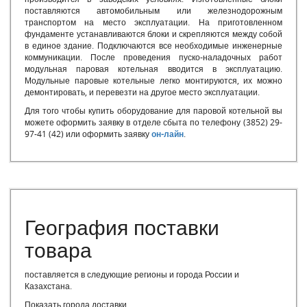
Модульные газовые котельные цена
поставляются автомобильным или железнодорожным
Модульные котельные на газу
транспортом на место эксплуатации. На приготовленном
фундаменте устанавливаются блоки и скрепляются между собой
Модульные котельные официальный сайт
в единое здание. Подключаются все необходимые инженерные
Модульные котельные системы официальный сайт
коммуникации. После проведения пуско-наладочных работ
Модульные котельные системы
модульная паровая котельная вводится в эксплуатацию.
Модульные паровые котельные легко монтируются, их можно
Модульные котельные стоимость
демонтировать, и перевезти на другое место эксплуатации.
Модульные котельные установки
Для того чтобы купить оборудование для паровой котельной вы
Модульные угольные котельные
можете оформить заявку в отделе сбыта по телефону (3852) 29-
Монтаж модульных котельных
97-41 (42) или оформить заявку
он-лайн
.
ООО Модульные котельные
Паровая котельная модульная
Проект модульной котельной
Проектирование блочно-модульных котельных
Производственный котел
Производство блочно-модульных котельных
География поставки
Производство модульных котельных
товара
Стоимость блочно-модульной котельной
Строительство блочно-модульных котельных
поставляется в следующие регионы и города России и
Строительство модульных котельных
Казахстана
.
Эксплуатация модульных газовых котельных
Показать города доставки