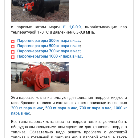
Общие принципы, делающие конструкцию котла экономичной
и надежной
Выбор дымососа
Процесс горения
Топливо для отопительных и производственных котельных и
и паровые котлы марки
Е 1,0-0,9
,
вырабатывающие пар
процессы его грения
температурой 170 °С и давлением 0,3-0,8 МПа:
Как правильно подобрать котел по мощности
Парогенераторы 300 кг пара в час
;
Механизмы образования накипи. Эксплуатации котла в
Парогенераторы 500 кг пара в час
;
случае отсутствия водоподготовки
Парогенераторы 700 кг пара в час;
Парогенераторы 1000 кг пара в час.
Модульная котельная инструкция
Котел для бетона
Парогенератор пищевой
Парогенератор 300 кг в час
Парогенераторы для бетона
Парогенератор на угле
Эти паровые котлы используют для сжигания твердое, жидкое и
Парогенераторы промышленные на твердом топливе
газообразное топливо и изготавливаются производительностью
Котлы российского производства
300 кг пара в час
,
500 кг пара в час
,
700 кг пара в час
,
1000 кг
Котлы РФ
пара в час
.
Отечественные котлы
Все типы паровых котельных на твердом топливе должны быть
Российские котлы
оборудованы складскими помещениями для хранения твердого
топлива. Обязательно надо решить проблему с доставкой
Российские твердотопливные котлы
топлива к котельной и загрузки его в паровой котел, а также