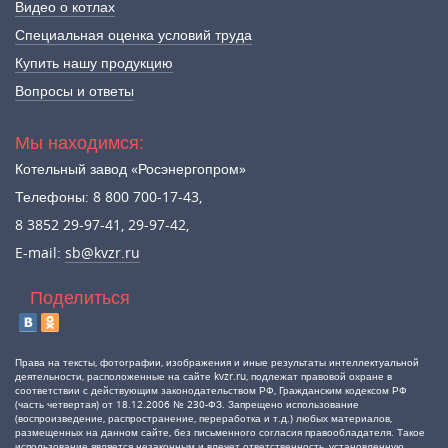
Видео о котлах
Специальная оценка условий труда
Купить нашу продукцию
Вопросы и ответы
Мы находимся:
Котельный завод «Росэнергопром»
Телефоны: 8 800 700-17-43,
8 3852 29-97-41, 29-97-42,
E-mail:
sb@kvzr.ru
Поделиться
Права на тексты, фотографии, изображения и иные результаты интеллектуальной
деятельности, расположенные на сайте kvzr.ru, подлежат правовой охране в
соответствии с действующим законодательством РФ, Гражданским кодексом РФ
(часть четвертая) от 18.12.2006 № 230-ФЗ. Запрещено использование
(воспроизведение, распространение, переработка и т.д.) любых материалов,
размещенных на данном сайте, без письменного согласия правообладателя. Такое
использование является незаконным и влечет ответственность, установленную