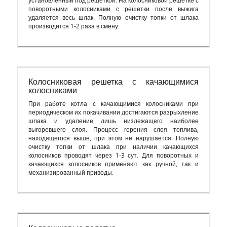
установленный под решеткой. На колосниковой решетке с
поворотными колосниками с решетки после выжига
удаляется весь шлак. Полную очистку топки от шлака
производится 1-2 раза в смену.
Колосниковая решетка с качающимися
колосниками
При работе котла с качающимися колосниками при
периодическом их покачивании достигаются разрыхление
шлака и удаление лишь низлежащего наиболее
выгоревшего слоя. Процесс горения слоя топлива,
находящегося выше, при этом не нарушается. Полную
очистку топки от шлака при наличии качающихся
колосников проводят через 1-3 сут. Для поворотных и
качающихся колосников применяют как ручной, так и
механизированный приводы.