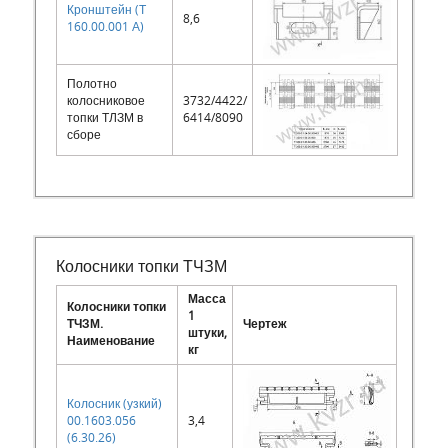
Кронштейн (Т
8,6
160.00.001 А)
Полотно
колосниковое
3732/4422/
топки ТЛЗМ в
6414/8090
сборе
Колосники топки ТЧЗМ
Масса
Колосники топки
1
ТЧЗМ.
Чертеж
штуки,
Наименование
кг
Колосник (узкий)
00.1603.056
3,4
(6.30.26)