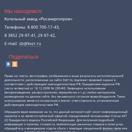
Мы находимся:
Котельный завод «Росэнергопром»
Телефоны: 8 800 700-17-43,
8 3852 29-97-41, 29-97-42,
E-mail:
sb@kvzr.ru
Поделиться
Права на тексты, фотографии, изображения и иные результаты интеллектуальной
деятельности, расположенные на сайте kvzr.ru, подлежат правовой охране в
соответствии с действующим законодательством РФ, Гражданским кодексом РФ
(часть четвертая) от 18.12.2006 № 230-ФЗ. Запрещено использование
(воспроизведение, распространение, переработка и т.д.) любых материалов,
размещенных на данном сайте, без письменного согласия правообладателя. Такое
использование является незаконным и влечет ответственность, установленную
действующим законодательством РФ.
Обращаем ваше внимание на то, что данный интернет-сайт носит информационный
характер и не является публичной офертой, определяемой положениями Статьи 437
(2) Гражданского кодекса Российской Федерации. Для получения подробной
информации о наличии, стоимости, комплектации указанных товаров и (или) услуг,
обращайтесь к менеджерам отдела сбыта с помощью специальной
формы связи
или