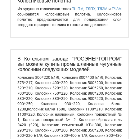
Колосниковые полотна
Из чугунных колосников топок
ТШПМ
,
ТЛПХ,
ТЛЗМ
и
ТЧЗМ
собираются колосниковые полотна. Колосниковое
полотно предназначается для поддержания слоя
твердого горящего топлива в топке и его движение.
В Котельном заводе "РОСЭНЕРГОПРОМ"
вы можете купить промышленные чугунные
колосники следующих моделей
Колосник 300*220 Е1/9, Колосник 300*400 Е1/9, Колосник
375*217, Колосник 400*220, Колосник 500*200, Колосник
520*210, Колосник 520*220, Колосник 540*260, Колосник
700*200, Колосник 750*220, Колосник 880*200, Колосник
880*220, Колосник 880*250, Колосник 900*220, Колосник
900*250, Колосник 930*220, Колосник балка
1200,Колосник балка 1500, Колосник 1100*210, Колосник
1100*220, Колосник наклонный, Колосник поворотный №
1, Колосник поворотный № 2, Колосник-сбрасыватель
R420 (S20), Колосник сегментный КТФ-300, Колосник
290*210, Колосник 300*200, Колосник 350*200, Колосник
300*220 Е1/9, Колосник 300*400 Е 1/9, Колосник 300*430