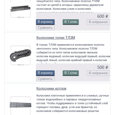
чешуйчатого типа. Колосниковое полотно ТЧЗМ
состоит из цепей в которых закреплены держатели
колосников. Колосники узкие и колосники
шлакосниматели вставляются в держатели.
600
p
В корзину
В 1 клик
В избранное
Сравнить
Колосники топки ТЛЗМ
В топках ТЛЗМ применяется колосниковое полотно
ленточного типа. Колосниковое полотно ТЛЗМ
собирается из пяти типов колосников-звеньев:
колосник ведомый, колосник ведущий правый, колосник
ведущий левый, колосник крайний правый и колосник
крайний левый
500
p
В корзину
В 1 клик
В избранное
Сравнить
Колосники котлов
Колосники плиточные применяются в слоевых, ручных
топках водогрейных и паровых твердотопливных
котлов. Чтобы поддерживать в топке устойчивый слой
горящего топлива, дров, угля или брикетов, из
колосников собираются колосниковые решетки.