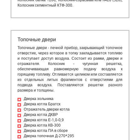
Колосник балка 1200, Колосник-сбрасыватель R420 (S20),
Колосник сегментный КТФ-300.
Топочные двери
Топочные двери - печной прибор, закрывающий топочное
отверстие, через которое в топку закладывается топливо
и поступает доступ воздуха. Состоит из рамки, дверки и
отражателя. Колосник - чугунная решетка,
обеспечивающая равномерную подачу воздуха к
горящему топливу. Отливается целиком или составляется
из отдельных литых фрагментов с отверстиями для
подвода воздуха. Поставляются решетки разного
размера и толщины.
Дверка зольника
Дверка котла Братск
Отражатель дверки котла
Дверка котла ДКВР
Дверка котла Е-1,0-0,9
Дверка котла КВ-300
Дверка котла ПА в сборе
Дверка топочная Д-270*295