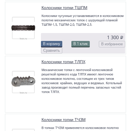
Колосники топки ТШПМ
Колосники чугунные устанавливаются в колосниковом
полотне механических топок с шурующей планкой
ТШПМ-1,5, ТШПМ-2,0, ТШПМ-2,5.
1 300
p
В корзину
В 1 клик
В избранное
Сравнить
Колосники топки ТЛПХ
Механические топки с ленточной колосниковой
решеткой прямого хода ТЛПХ имеют ленточное
колосниковое полотно, состоящее из трех типов
колосников: крайних, ведущих и ведомых. Котельный
завод производит полный перечень запасных частей
топок ТЛПХ.
Колосники топки ТЧЗМ
В топках ТЧЗМ применяется колосниковое полотно