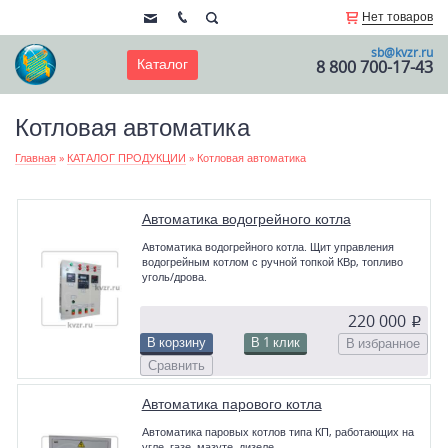
Нет товаров
sb@kvzr.ru
Каталог
8 800 700-17-43
Котловая автоматика
Главная
»
КАТАЛОГ ПРОДУКЦИИ
»
Котловая автоматика
Автоматика водогрейного котла
Автоматика водогрейного котла. Щит управления
водогрейным котлом с ручной топкой КВр, топливо
уголь/дрова.
220 000
p
В корзину
В 1 клик
В избранное
Сравнить
Автоматика парового котла
Автоматика паровых котлов типа КП, работающих на
угле, газе, мазуте, дизеле