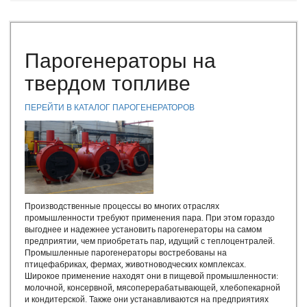
Твердотопливные котлы водогрейные
Котлы отечественного производства
Эксплуатация разнотипного оборудования
Температура уходящих газов из котла
Парогенераторы на
Эксплуатационные требования делающие работу котельной
твердом топливе
установки надежной и экономичной. Температурный режим
отопительной котельной.
Парогенератор для производства
ПЕРЕЙТИ В КАТАЛОГ ПАРОГЕНЕРАТОРОВ
Водогрейные котлы работающие на самотяге
Отопительные котельные
Золоуловители
Дымовые трубы
Котел паровой ПАР
Обслуживание дымовых труб
Производственные процессы во многих отраслях
Котлы для бурого угля
промышленности требуют применения пара. При этом гораздо
Подготовка котельной и системы отпления к работе
выгоднее и надежнее установить парогенераторы на самом
Неполадки в работе котлов, их причины и методы
предприятии, чем приобретать пар, идущий с теплоцентралей.
устранения
Промышленные парогенераторы востребованы на
птицефабриках, фермах, животноводческих комплексах.
Шлакоудаление
Широкое применение находят они в пищевой промышленности:
Влияние накипи и сажи на теплопередачу в котле
молочной, консервной, мясоперерабатывающей, хлебопекарной
Коэффициент полезного действия котла, работающего на
и кондитерской. Также они устанавливаются на предприятиях