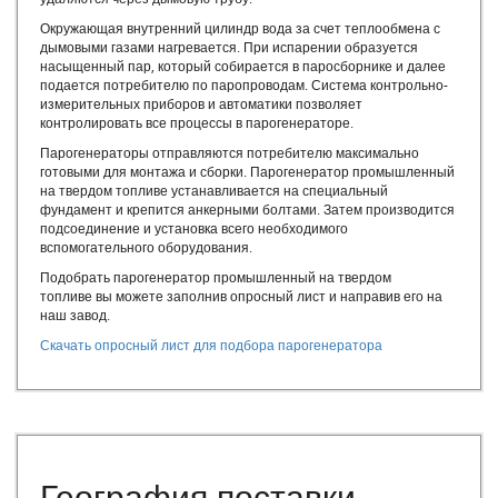
Модульная котельная на твердом топливе
Окружающая внутренний цилиндр вода за счет теплообмена с
Модульная котельная цена
дымовыми газами нагревается. При испарении образуется
Модульные газовые котельные цена
насыщенный пар, который собирается в паросборнике и далее
Модульные котельные на газу
подается потребителю по паропроводам. Система контрольно-
измерительных приборов и автоматики позволяет
Модульные котельные официальный сайт
контролировать все процессы в парогенераторе.
Модульные котельные системы официальный сайт
Парогенераторы отправляются потребителю максимально
Модульные котельные системы
готовыми для монтажа и сборки. Парогенератор промышленный
Модульные котельные стоимость
на твердом топливе устанавливается на специальный
Модульные котельные установки
фундамент и крепится анкерными болтами. Затем производится
подсоединение и установка всего необходимого
Модульные угольные котельные
вспомогательного оборудования.
Монтаж модульных котельных
Подобрать парогенератор промышленный на твердом
ООО Модульные котельные
топливе вы можете заполнив опросный лист и направив его на
Паровая котельная модульная
наш завод.
Проект модульной котельной
Скачать опросный лист для подбора парогенератора
Проектирование блочно-модульных котельных
Производственный котел
Производство блочно-модульных котельных
Производство модульных котельных
Стоимость блочно-модульной котельной
Строительство блочно-модульных котельных
География поставки