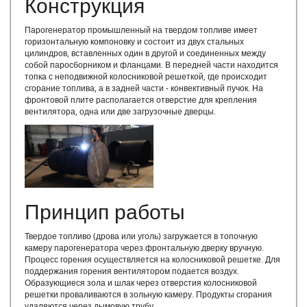
Конструкция
Пуско-наладка котла
Режимная наладка котла
Парогенератор промышленный на твердом топливе имеет
Твердотопливные котлы промышленные
горизонтальную компоновку и состоит из двух стальных
цилиндров, вставленных один в другой и соединенных между
Автоматизированная модульная котельная
собой паросборником и фланцами. В передней части находится
Автоматизированные блочно модульные котельные
топка с неподвижной колосниковой решеткой, где происходит
Блок модульная котельная
сгорание топлива, а в задней части - конвективный пучок. На
фронтовой плите располагается отверстие для крепления
Блочно-модульная водогрейная котельная
вентилятора, одна или две загрузочные дверцы.
Блочно-модульная котельная цена
Блочно-модульные котельные БМК
Блочно-модульные котельные купить
Блочно-модульные паровые котельные
Блочно-модульные котельные
Водогрейная модульная котельная
Принцип работы
Газовые модульные котельные
Завод блочно-модульных котельных
Твердое топливо (дрова или уголь) загружается в топочную
Завод модульных котельных
камеру парогенератора через фронтальную дверку вручную.
Котельная модульного типа
Процесс горения осуществляется на колосниковой решетке. Для
Купить модульную котельную
поддержания горения вентилятором подается воздух.
Модульная дизельная котельная
Образующиеся зола и шлак через отверстия колосниковой
решетки проваливаются в зольную камеру. Продукты сгорания
Модульная котельная на газе цена
удаляются через дымовую трубу.