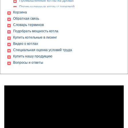
Промышленные котлы на дровах
Промышленные котлы с горелкой
Корзина
Промышленный котел на газе
Обратная связь
Твердотопливные котлы дешево
Словарь терминов
Дешевые котлы на дровах
Подобрать мощность котла
Котлы и котельное оборудование
Купить котельные в лизинг
Котлы на газовом топливе
Видео о котлах
Котел с гарантией
Специальная оценка условий труда
Водогрейный газовый котел
Купить нашу продукцию
Газовые котлы для котельных
Вопросы и ответы
Газовый котел КВ
Дешевые дровяные котлы
Дешевые котлы на твердом топливе
Дешевые твердотопливные котлы
Дешевый котел
Котельная с паровыми котлами
Водогрейные котлы на газе
Газовый водогрейный котел
Замена котлов
Котлы отопления производственные
Модернизация котельной