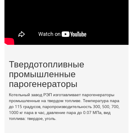
Отопление дровами
Отопление производственных зданий
Производственный котел
Промышленное отопление
Промышленные водогрейные котлы
Промышленные газовые котлы
Промышленные котлы
Промышленные паровые котлы
Котлы для производственных помещений
Твердотопливные
Котлы водогрейные производственные
Котел водогрейный на твердом топливе
промышленные
Котел для газовой котельной
парогенераторы
Котел для паровой котельной
Котел для твердотопливной котельной
Котельный завод РЭП изготавливает парогенераторы
Котел для частной котельной
промышленные на твердом топливе. Температура пара
Котел отопительный водогрейный стальной
до 115 градусов, паропроизводительность 300, 500, 700,
Котел отопительный водогрейный
1000 кг пара в час, давление пара до 0.07 МПа, вид
Котел отопительный газовый водогрейный
топлива: твердое, уголь.
Котел стальной водогрейный
Котлы водогрейные газовые промышленные