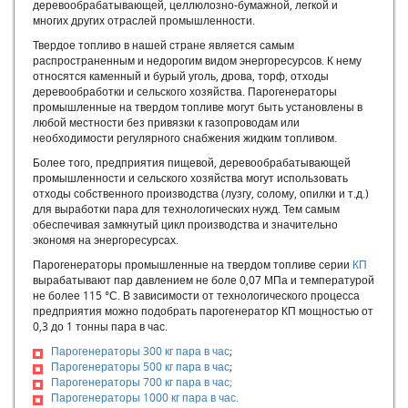
твердом топливе
деревообрабатывающей, целлюлозно-бумажной, легкой и
многих других отраслей промышленности.
Нагрузка котла и ее влияние на КПД
Общие принципы, делающие конструкцию котла экономичной
Твердое топливо в нашей стране является самым
и надежной
распространенным и недорогим видом энергоресурсов. К нему
относятся каменный и бурый уголь, дрова, торф, отходы
Выбор дымососа
деревообработки и сельского хозяйства. Парогенераторы
Процесс горения
промышленные на твердом топливе могут быть установлены в
Топливо для отопительных и производственных котельных и
любой местности без привязки к газопроводам или
процессы его грения
необходимости регулярного снабжения жидким топливом.
Как правильно подобрать котел по мощности
Более того, предприятия пищевой, деревообрабатывающей
Механизмы образования накипи. Эксплуатации котла в
промышленности и сельского хозяйства могут использовать
случае отсутствия водоподготовки
отходы собственного производства (лузгу, солому, опилки и т.д.)
Модульная котельная инструкция
для выработки пара для технологических нужд. Тем самым
обеспечивая замкнутый цикл производства и значительно
Котел для бетона
экономя на энергоресурсах.
Парогенератор пищевой
Парогенераторы промышленные на твердом топливе серии
КП
Парогенератор 300 кг в час
вырабатывают пар давлением не боле 0,07 МПа и температурой
Парогенераторы для бетона
не более 115 °С. В зависимости от технологического процесса
Парогенератор на угле
предприятия можно подобрать парогенератор КП мощностью от
0,3 до 1 тонны пара в час.
Парогенераторы промышленные на твердом топливе
Котлы российского производства
Парогенераторы 300 кг пара в час
;
Парогенераторы 500 кг пара в час
;
Котлы РФ
Парогенераторы 700 кг пара в час;
Отечественные котлы
Парогенераторы 1000 кг пара в час.