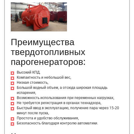
Российские котлы
Российские твердотопливные котлы
Российские газовые котлы
Парогенератор промышленный дизельный
Производство промышленных парогенераторов
Парогенератор для с/х
Преимущества
Парогенератор на дровах
Дровяной парогенератор
твердотопливных
Парогенератор производственный
парогенераторов:
Парогенератор для пищевой промышленности
Парогенератор для бетонного завода
Высокий КПД,
Парогенератор для бетона
Компактность и небольшой вес,
Парогенераторы для ЖБИ
Низкая стоимость,
Парогенератор российского производства
Большой водный объем, а отсюда широкая площадь
испарения,
Промышленный газовый парогенератор
Возможность использования при переменных нагрузках,
Отечественные газовые котлы
Не требуется регистрация в органах технадзора,
Монтаж и пуско-наладка
Быстрый ввод в эксплуатацию, получение пара через 15-20
Наладка котельного оборудования
минут после пуска,
Простота и удобство обслуживания,
Наладочные работы в котельной
Безопасность благодаря контролю автоматики.
Пуско-наладка котельного оборудования
Пуско-наладка котельных