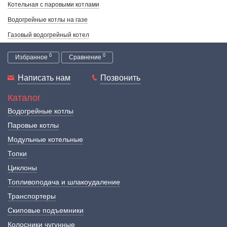
Котельная с паровыми котлами
Водогрейные котлы на газе
Газовый водогрейный котел
0
0
Избранное
Сравнение
Написать нам
Позвонить
Каталог
Водогрейные котлы
Паровые котлы
Модульные котельные
Топки
Циклоны
Топливоподача и шлакоудаление
Транспортеры
Скиповые подъемники
Колосники чугунные