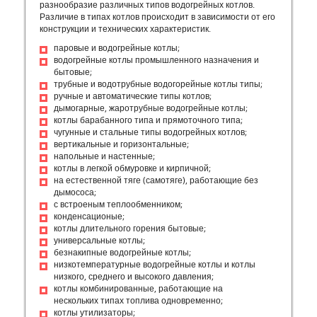
разнообразие различных типов водогрейных котлов.
Различие в типах котлов происходит в зависимости от его
конструкции и технических характеристик.
паровые и водогрейные котлы;
водогрейные котлы промышленного назначения и
бытовые;
трубные и водотрубные водогорейные котлы типы;
ручные и автоматические типы котлов;
дымогарные, жаротрубные водогрейные котлы;
котлы барабанного типа и прямоточного типа;
чугунные и стальные типы водогрейных котлов;
вертикальные и горизонтальные;
напольные и настенные;
котлы в легкой обмуровке и кирпичной;
на естественной тяге (самотяге), работающие без
дымососа;
с встроеным теплообменником;
конденсационые;
котлы длительного горения бытовые;
универсальные котлы;
безнакипные водогрейные котлы;
низкотемпературные водогрейные котлы и котлы
низкого, среднего и высокого давления;
котлы комбинированные, работающие на
нескольких типах топлива одновременно;
котлы утилизаторы;