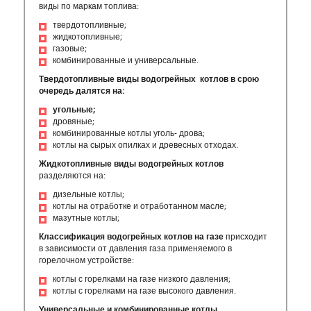
виды по маркам топлива:
твердотопливные;
жидкотопливные;
газовые;
комбинированные и универсальные.
Твердотопливные виды водогрейных котлов в срою
очередь далятся на:
угольные;
дровяные;
комбинированные котлы уголь- дрова;
котлы на сырых опилках и древесных отходах.
Жидкотопливные виды водогрейных котлов
разделяются на:
дизельные котлы;
котлы на отработке и отработанном масле;
мазутные котлы;
Классификация водогрейных котлов на газе
присходит
в зависимости от давления газа применяемого в
горелочном устройстве:
котлы с горелками на газе низкого давления;
котлы с горелками на газе высокого давления.
Универсальные и комбинированные котлы