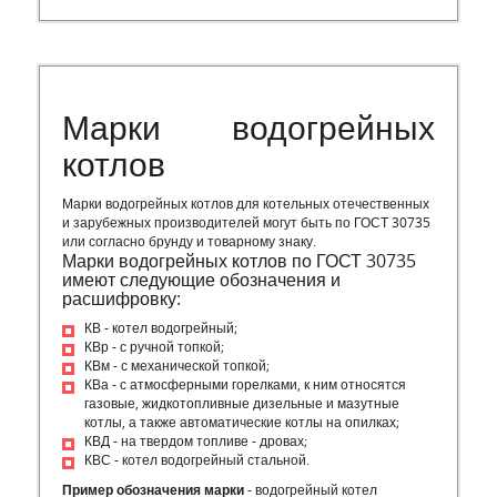
Марки водогрейных
котлов
Марки водогрейных котлов для котельных отечественных
и зарубежных производителей могут быть по ГОСТ 30735
или согласно брунду и товарному знаку.
Марки водогрейных котлов по ГОСТ 30735
имеют следующие обозначения и
расшифровку:
КВ - котел водогрейный;
КВр - с ручной топкой;
КВм - с механической топкой;
КВа - с атмосферными горелками, к ним относятся
газовые, жидкотопливные дизельные и мазутные
котлы, а также автоматические котлы на опилках;
КВД - на твердом топливе - дровах;
КВС - котел водогрейный стальной.
Пример обозначения марки
- водогрейный котел