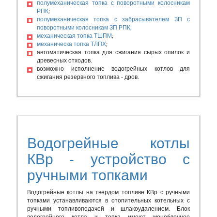
полумеханическая топка с поворотными колосникам
РПК
;
полумеханическая топка с забрасывателем ЗП с
поворотными колосникам ЗП РПК;
механическая топка ТШПМ
;
механическа топка ТЛПХ
;
автоматическая топка для сжигания сырых опилок и
древесных отходов.
возможно исполнение водогрейных котлов для
сжигания резервного топлива - дров.
Водогрейные котлы
КВр - устройство с
ручными топками
Водогрейные котлы на твердом топливе КВр с ручными
топками устанавливаются в отопительных котельных с
ручными топливоподачей и шлакоудалением. Блок
водогрейного котла и топка имеют моноблочное