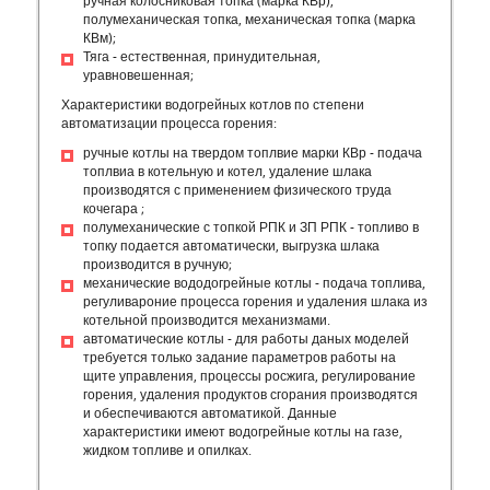
ручная колосниковая топка (марка КВр),
полумеханическая топка, механическая топка (марка
КВм);
Тяга - естественная, принудительная,
уравновешенная;
Характеристики водогрейных котлов по степени
автоматизации процесса горения:
ручные котлы на твердом топлвие марки КВр - подача
топлвиа в котельную и котел, удаление шлака
производятся с применением физического труда
кочегара ;
полумеханические с топкой РПК и ЗП РПК - топливо в
топку подается автоматически, выгрузка шлака
производится в ручную;
механические вододогрейные котлы - подача топлива,
регуливароние процесса горения и удаления шлака из
котельной производится механизмами.
автоматические котлы - для работы даных моделей
требуется только задание параметров работы на
щите управления, процессы росжига, регулирование
горения, удаления продуктов сгорания производятся
и обеспечиваются автоматикой. Данные
характеристики имеют водогрейные котлы на газе,
жидком топливе и опилках.