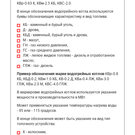
КВр-0.63 К, КВм-2.5 КБ, КВС-2.0.
В конце обозначения водогрейного котла используются
буквы обозначающие характеристику и вид топлива:
КБ - каменный и бурый уголь,
Д - дрова,
КБД - каменный, бурый уголь и дрова;
М - мазут,
ГН - газ низкого давления,
ГС - газ среднего давления,
ЛЖ - легкое жидкое топливо - дизель и отработанное
масло;
ГЛЖ - газ- дизель.
Пример обозначения марки водогрейных котлов
КВр-0.8
КБ, КБД-0.2, КВм-1.0 КБ, КВ-0.2 Д, КВа-0.4 ЛЖ, КВа-3.0
ГЛЖ, КВа-2.0 М, КВС-4.0 ГЛЖ.
В маркировке водогрейных котлов используется указание
мощности и производительности в МВт.
Может применяться указание температуры нагрева воды
- 95 или - 115 градусов.
В конце обозначения может быть указание на вид тип
топочного устройства:
К - колосники;