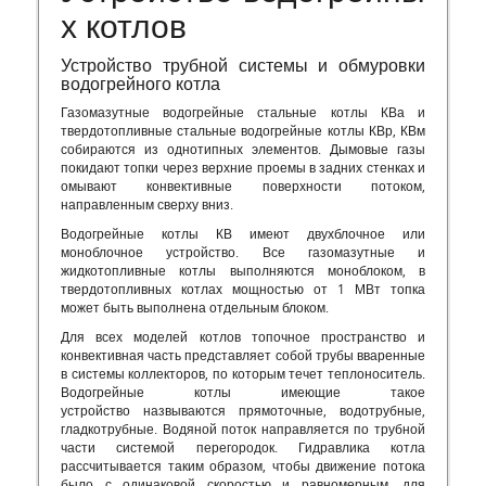
х котлов
Устройство трубной системы и обмуровки
водогрейного котла
Газомазутные водогрейные стальные котлы КВа и
твердотопливные стальные водогрейные котлы КВр, КВм
собираются из однотипных элементов. Дымовые газы
покидают топки через верхние проемы в задних стенках и
омывают конвективные поверхности потоком,
направленным сверху вниз.
Водогрейные котлы КВ имеют двухблочное или
моноблочное устройство. Все газомазутные и
жидкотопливные котлы выполняются моноблоком, в
твердотопливных котлах мощностью от 1 МВт топка
может быть выполнена отдельным блоком.
Для всех моделей котлов топочное пространство и
конвективная часть представляет собой трубы вваренные
в системы коллекторов, по которым течет теплоноситель.
Водогрейные котлы имеющие такое
устройство назвываются прямоточные, водотрубные,
гладкотрубные. Водяной поток направляется по трубной
части системой перегородок. Гидравлика котла
рассчитывается таким образом, чтобы движение потока
было с одинаковой скоростью и равномерным, для