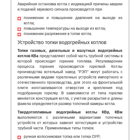
Аварийная остановка котла с индикацией причины аварии
и подачей звукового сигнала производится при:
понижении и повышении давления на выходе из
котла;
повышении температуры на выходе из котла;
понижении разряжения в топке котла.
Устройство топки водогрейных котлов
Топки газовых, дизельных и мазутных водогрейных
котлов КВа
представляют собой часть трубной системы в
которой происходит горение топлива. Регуливароние
процесса горения производится горелкой. Котлы
производства котельный завод "РЭП" могут работать с
различными видами горелочных устройств импортного и
отечественного производства, для этого на фронтальной
плите изготавливаются отверстия и крепления под
подобранную горелку. В зависимости от типа горелки
меняется конструкция котла, с учетом раскрытия и длины
факела определяется размер топочной камеры котла.
Твердотопливные водогрейные котлы КВр, КВм
выполняются с различными вариантами топочных
устройств от которых зависит котнстукция и устройство
трубной части. Применяемые типы топкок:
ручная колосниковая топка или топка ОУР;