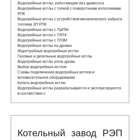
Водогрейные котлы, работающие без дымососа
Водогрейные котлы с топкой с поворотными колосниками
РПК
Водогрейные котлы с устройством механического заброса
топлива ЗП РПК
Водогрейные котлы с ТШПМ
Водогрейные котлы с ТЛПХ
Водогрейные котлы с ТЛЗМ
Водогрейные котлы на дровах
Жаротрубные водогрейные котлы
Газовые и дизельные водогрейные котлы
Водогрейные котлы уголь дрова
Выбор водогрейных котлов
Схемы подключения водогрейных котлов и
вспомогательное оборудование
Купить водогрейные котлы
Водогрейные котлы разрабатываются и эксплуатируются
в соотвествии с:
Котельный завод РЭП