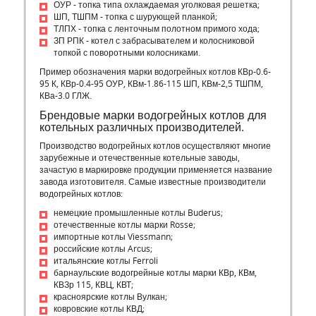
ОУР - топка типа охлаждаемая уголковая решетка;
ШП, ТШПМ - топка с шурующей планкой;
ТЛПХ - топка с ленточным полотном примого хода;
ЗП РПК - котел с забрасывателем и колосниковой
топкой с поворотными колосниками.
Пример обозначения марки водогрейных котлов КВр-0.6-
95 К, КВр-0.4-95 ОУР, КВм-1.86-115 ШП, КВм-2,5 ТШПМ,
КВа-3.0 ГЛЖ.
Брендовые марки водогрейных котлов для
котельных различных производителей.
Производство водогрейных котлов осуществляют многие
зарубежные и отечественные котельные заводы,
зачастую в маркировке продукции применяется название
завода изготовителя. Самые известные производители
водогрейных котлов:
немецкие промышленные котлы Buderus;
отечественные котлы марки Rosse;
импортные котлы Viessmann;
российские котлы Arсus;
итальянские котлы Ferroli
барнаульские водогрейные котлы марки КВр, КВм,
КВЗр 115, КВЦ, КВТ;
красноярские котлы Вулкан;
ковровские котлы КВД;