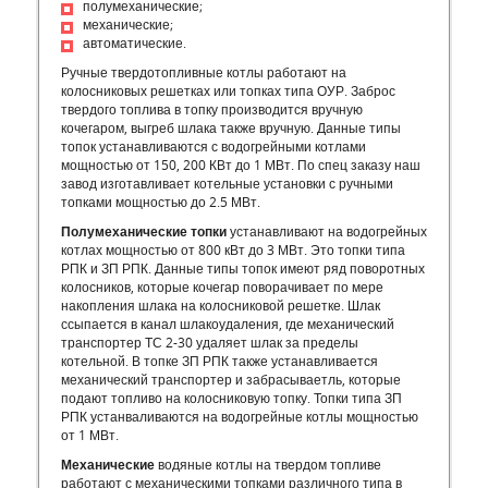
полумеханические;
механические;
автоматические.
Ручные твердотопливные котлы работают на
колосниковых решетках или топках типа ОУР. Заброс
твердого топлива в топку производится вручную
кочегаром, выгреб шлака также вручную. Данные типы
топок устанавливаются с водогрейными котлами
мощностью от 150, 200 КВт до 1 МВт. По спец заказу наш
завод изготавливает котельные установки с ручными
топками мощностью до 2.5 МВт.
Полумеханические топки
устанавливают на водогрейных
котлах мощностью от 800 кВт до 3 МВт. Это топки типа
РПК и ЗП РПК. Данные типы топок имеют ряд поворотных
колосников, которые кочегар поворачивает по мере
накопления шлака на колосниковой решетке. Шлак
ссыпается в канал шлакоудаления, где механический
транспортер ТС 2-30 удаляет шлак за пределы
котельной. В топке ЗП РПК также устанавливается
механический транспортер и забрасываетль, которые
подают топливо на колосниковую топку. Топки типа ЗП
РПК устанваливаются на водогрейные котлы мощностью
от 1 МВт.
Механические
водяные котлы на твердом топливе
работают с механическими топками различного типа в