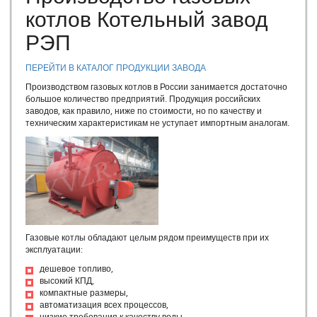
Эксплуатация разнотипного оборудования
котлов Котельный завод
Температура уходящих газов из котла
РЭП
Эксплуатационные требования делающие работу котельной
установки надежной и экономичной. Температурный режим
отопительной котельной.
ПЕРЕЙТИ В КАТАЛОГ ПРОДУКЦИИ ЗАВОДА
Парогенератор для производства
Производством газовых котлов в России занимается достаточно
Водогрейные котлы работающие на самотяге
большое количество предприятий. Продукция российских
Отопительные котельные
заводов, как правило, ниже по стоимости, но по качеству и
техническим характеристикам не уступает импортным аналогам.
Золоуловители
Дымовые трубы
Котел паровой ПАР
Обслуживание дымовых труб
Котлы для бурого угля
Подготовка котельной и системы отпления к работе
Неполадки в работе котлов, их причины и методы
устранения
Газовые котлы обладают целым рядом преимуществ при их
Шлакоудаление
эксплуатации:
Влияние накипи и сажи на теплопередачу в котле
дешевое топливо,
Коэффициент полезного действия котла, работающего на
высокий КПД,
твердом топливе
компактные размеры,
автоматизация всех процессов,
Нагрузка котла и ее влияние на КПД