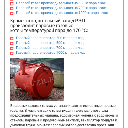
Российские газовые котлы
Паровой котел производительностью 500 кг пара в час
;
Парогенератор промышленный дизельный
Паровой котел производительностью 700 кг пара в час
;
Паровой котел производительностью 1000 кг пара в час
.
Производство промышленных парогенераторов
Кроме этого, котельный завод РЭП
Парогенератор для с/х
производит паровые газовые
Парогенератор на дровах
котлы температурой пара до 170 °С:
Дровяной парогенератор
Газовый парогенератор 300 кг пара в час;
Парогенератор производственный
Газовый парогенератор 500 кг пара в час;
Парогенератор для пищевой промышленности
Газовый парогенератор 700 кг пара в час;
Парогенератор для бетонного завода
Газовый парогенератор 1000 кг пара в час
.
Парогенератор для бетона
Парогенераторы для ЖБИ
Парогенератор российского производства
Промышленный газовый парогенератор
Отечественные газовые котлы
Монтаж и пуско-наладка
Наладка котельного оборудования
Наладочные работы в котельной
В паровых газовых котлах устанавливаются импортные газовые
Пуско-наладка котельного оборудования
горелки. В комплектацию котла входят также манометр, два
Пуско-наладка котельных
предохранительных клапана, водомерная колонка с водомерным
стеклом, паровые и продувочные вентили, вентилятор поддува и
Пуско-наладка котла
дымовая труба. Монтаж паровых котлов достаточно прост: они
Режимная наладка котла