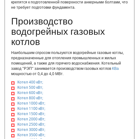
крепятся к подготовленной поверхности анкерными болтами, что
Твердотопливные котлы промышленные
не требует подготовки фундамента.
Автоматизированная модульная котельная
Производство
Автоматизированные блочно модульные котельные
Блок модульная котельная
водогрейных газовых
Блочно-модульная водогрейная котельная
котлов
Блочно-модульная котельная цена
Блочно-модульные котельные БМК
Наибольшим спросом пользуются водогрейные газовые котлы,
Блочно-модульные котельные купить
предназначенные для отопления промышленных и жилых
Блочно-модульные паровые котельные
помещений, а также для горячего водоснабжения. Котельный
Блочно-модульные котельные
завод "РЭП" занимается производством газовых котлов
КВа
мощностью от 0,4 до 4,0 МВт.
Водогрейная модульная котельная
Газовые модульные котельные
Котел 400 кВт;
Котел 500 кВт;
Завод блочно-модульных котельных
Котел 600 кВт;
Завод модульных котельных
Котел 800 кВт;
Котельная модульного типа
Котел 1000 кВт;
Купить модульную котельную
Котел 1100 кВт;
Котел 1500 кВт;
Модульная дизельная котельная
Котел 2000 кВт;
Модульная котельная на газе цена
Котел 2500 кВт;
Модульная котельная на твердом топливе
Котел 3000 кВт;
Котел 3500 кВт;
Модульная котельная цена