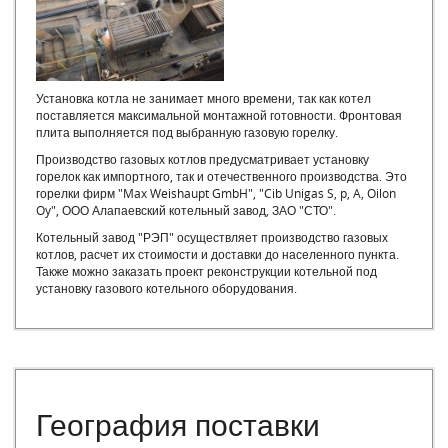
Эксплуатация модульных котельных
Блочные паровые котельные
Мобильная паровая котельная
Модульные котельные установки паровые
Модульные паровые котельные на газе
Установка котла не занимает много времени, так как котел
Монтаж паровых котельных
поставляется максимальной монтажной готовности. Фронтовая
плита выполняется под выбранную газовую горелку.
Оборудование паровой котельной
Паровая блочно модульная котельная
Производство газовых котлов предусматривает установку
горелок как импортного, так и отечественного производства. Это
Котельная паровая газовая
горелки фирм "Max Weishaupt GmbH", "Cib Unigas S, p, A, Oilon
Паровая котельная цена
Oy", ООО Алапаевский котельный завод, ЗАО "СТО".
Паровая котельная
Котельный завод "РЭП" осуществляет производство газовых
Паровые котельные высокого давления
котлов, расчет их стоимости и доставки до населенного пункта.
Паровые модульные котельные на газе
Также можно заказать проект реконструкции котельной под
Паровые котельные стоимость
установку газового котельного оборудования.
Паровые котельные установки
Паровые котлы производственных котельных
Проект паровой котельной
Типы паровых котельных
Устройство паровых котельных
География поставки
Котел КВ 300 цена
Купить водогрейный котел