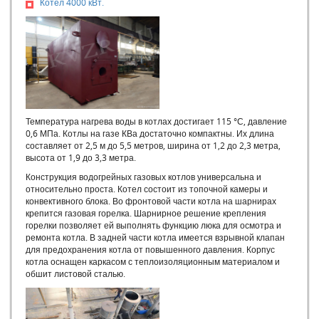
Котел 4000 кВт.
Модульные газовые котельные цена
Модульные котельные на газу
Модульные котельные официальный сайт
Модульные котельные системы официальный сайт
Модульные котельные системы
Модульные котельные стоимость
Модульные котельные установки
Модульные угольные котельные
Температура нагрева воды в котлах достигает 115 °С, давление
Монтаж модульных котельных
0,6 МПа. Котлы на газе КВа достаточно компактны. Их длина
составляет от 2,5 м до 5,5 метров, ширина от 1,2 до 2,3 метра,
ООО Модульные котельные
высота от 1,9 до 3,3 метра.
Паровая котельная модульная
Конструкция водогрейных газовых котлов универсальна и
Проект модульной котельной
относительно проста. Котел состоит из топочной камеры и
Проектирование блочно-модульных котельных
конвективного блока. Во фронтовой части котла на шарнирах
Производственный котел
крепится газовая горелка. Шарнирное решение крепления
горелки позволяет ей выполнять функцию люка для осмотра и
Производство блочно-модульных котельных
ремонта котла. В задней части котла имеется взрывной клапан
Производство модульных котельных
для предохранения котла от повышенного давления. Корпус
Стоимость блочно-модульной котельной
котла оснащен каркасом с теплоизоляционным материалом и
обшит листовой сталью.
Строительство блочно-модульных котельных
Строительство модульных котельных
Эксплуатация модульных газовых котельных