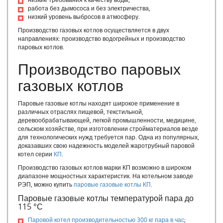
низкие требования к качеству воды,
Общие принципы, делающие конструкцию котла экономичной
работа без дымососа и без электричества,
и надежной
низкий уровень выбросов в атмосферу.
Выбор дымососа
Производство газовых котлов осуществляется в двух
Процесс горения
направлениях: производство водогрейных и производство
Топливо для отопительных и производственных котельных и
паровых котлов.
процессы его грения
Как правильно подобрать котел по мощности
Производство паровых
Механизмы образования накипи. Эксплуатации котла в
газовых котлов
случае отсутствия водоподготовки
Модульная котельная инструкция
Паровые газовые котлы находят широкое применение в
Котел для бетона
различных отраслях пищевой, текстильной,
Парогенератор пищевой
деревообрабатывающей, легкой промышленности, медицине,
Парогенератор 300 кг в час
сельском хозяйстве, при изготовлении стройматериалов везде
для технологических нужд требуется пар. Одна из популярных,
Парогенераторы для бетона
доказавших свою надежность моделей жаротрубный паровой
Парогенератор на угле
котел серии
КП
.
Парогенераторы промышленные на твердом топливе
Производство газовых котлов марки КП возможно в широком
Котлы российского производства
диапазоне мощностных характеристик. На котельном заводе
Котлы РФ
РЭП, можно купить
паровые газовые котлы КП
.
Отечественные котлы
Паровые газовые котлы температурой пара до
Российские котлы
115 °С
Российские твердотопливные котлы
Паровой котел производительностью 300 кг пара в час
;