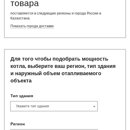
товара
Купить водогрейный газовый котел
Купить котел КВр
поставляется в следующие регионы и города России и
Купить котел из наличия
Казахстана
.
Купить угольный котел
Показать города доставки
Купить промышленный котел
Купить котел на твердом топливе
Паровой котел температура 115
Котел КВр
Циклонный пылеуловитель
Для того чтобы подобрать мощность
Очистка воздуха на производстве
котла, выберите ваш регион, тип здания
Циклон для пыли
и наружный объем отапливаемого
Циклоны для очистки воздуха
объекта
Аспирация для деревообработки
Тип здания
Укажите тип здания
Регион