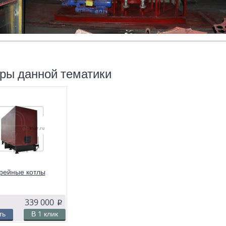
ры данной тематики
рейные котлы
339 000
p
ть
В 1 клик