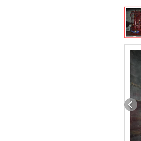
Промышленные
водогрейные котлы
Промышленные газовые
котлы
Промышленные котлы
Промышленные паровые
котлы
Котлы для
производственных
помещений
Котлы водогрейные
производственные
Котел водогрейный на
твердом топливе
Котел для газовой
котельной
Котел для паровой
котельной