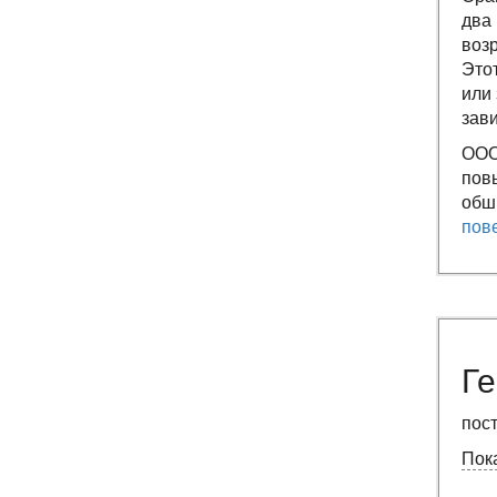
два 
газе
возр
Твердотопливные котлы
Этот
дешево
или 
Дешевые котлы на дровах
зави
Котлы и котельное
ООО
оборудование
пов
Котлы на газовом топливе
обш
Котел с гарантией
пов
Водогрейный газовый
котел
Газовые котлы для
котельных
Газовый котел КВ
Ге
Дешевые дровяные котлы
Дешевые котлы на
пос
твердом топливе
Пока
Дешевые