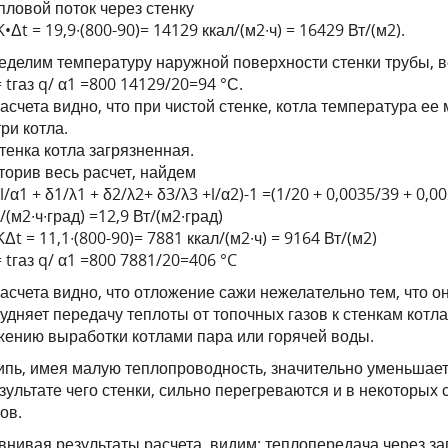
пловой поток через стенку
K•Δt = 19,9∙(800-90)= 14129 ккал/(м2∙ч) = 16429 Вт/(м2).
еделим температуру наружной поверхности стенки трубы,
= tгаз q/ α1 =800 14129/20=94 °С.
асчета видно, что при чистой стенке, котла температура е
ри котла.
тенка котла загрязненная.
торив весь расчет, найдем
(l/α1 + δ1/λ1 + δ2/λ2+ δ3/λ3 +l/α2)-1 =(1/20 + 0,0035/39 + 0,00
/(м2∙ч∙град) =12,9 Вт/(м2∙град)
KΔt = 11,1∙(800-90)= 7881 ккал/(м2∙ч) = 9164 Вт/(м2)
= tгаз q/ α1 =800 7881/20=406 °C
асчета видно, что отложение сажи нежелательно тем, что 
удняет передачу теплоты от топочных газов к стенкам котла
жению выработки котлами пара или горячей воды.
пь, имея малую теплопроводность, значительно уменьшает 
зультате чего стенки, сильно перегреваются и в некоторых
ов.
нивая результаты расчета, видим: теплопередача через за