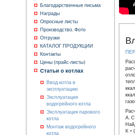
Благодарственные письма
Награды
Опросные листы
Производство. Фото
Отгрузки
Вл
КАТАЛОГ ПРОДУКЦИИ
ПЕР
Контакты
Рас
Цены (прайс-листы)
расч
Статьи о котлах
отл
тепл
Ввод котла в
ккал
эксплуатацию
ккал
Эксплуатация
газо
водогрейного котла
Расч
Эксплуатация парового
А. С
котла
Най
Монтаж водогрейного
K = 
котла