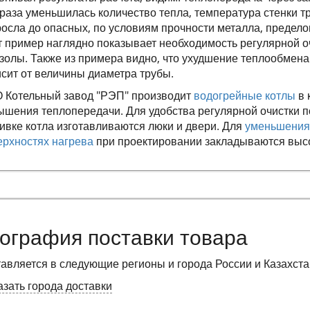
раза уменьшилась количество тепла, температура стенки т
осла до опасных, по условиям прочности металла, пределов
 пример наглядно показывает необходимость регулярной очис
золы. Также из примера видно, что ухудшение теплообмена
сит от величины диаметра трубы.
 Котельный завод "РЭП" производит
водогрейные котлы
в 
ышения теплопередачи. Для удобства регулярной очистки по
ивке котла изготавливаются люки и двери. Для
уменьшения 
ерхностях нагрева
при проектировании закладываются высо
ография поставки товара
тавляется в следующие регионы и города России и Казахст
зать города доставки