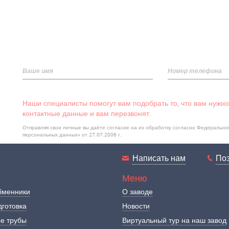
Ваше имя
Номер телефона
Наши специалисты помогут вам подобрать то, что вам нужно
контактные данные и вам перезвонят.
Отправляя свои личные вы даёте согласие на их обработку согласно Федеральн
персональных данных» от 27.07.2006 г.
Написать нам
По
Меню
бменники
О заводе
готовка
Новости
е трубы
Виртуальный тур на наш завод