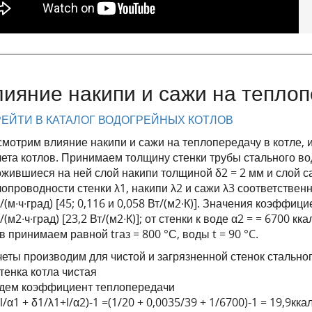
ияние накипи и сажи на тепло
ЕЙТИ В КАТАЛОГ ВОДОГРЕЙНЫХ КОТЛОВ
смотрим влияние накипи и сажи на теплопередачу в котле,
ета котлов. Принимаем толщину стенки трубы стального вод
ожившиеся на ней слой накипи толщиной δ2 = 2 мм и слой 
опроводности стенки λ1, накипи λ2 и сажи λ3 соответствен
/(м∙ч∙град) [45; 0,116 и 0,058 Вт/(м2∙К)]. Значения коэффици
/(м2∙ч∙град) [23,2 Вт/(м2∙К)]; от стенки к воде α2 = = 6700 кк
в принимаем равной tгаз = 800 °С, воды t = 90 °C.
еты производим для чистой и загрязненной стенок стальног
тенка котла чистая
дем коэффициент теплопередачи
(l/α1 + δ1/λ1+l/α2)-1 =(1/20 + 0,0035/39 + 1/6700)-1 = 19,9кка