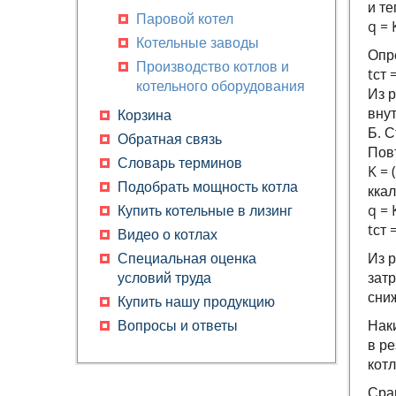
и те
Паровой котел
q = 
Котельные заводы
Опр
Производство котлов и
tст 
котельного оборудования
Из р
Котлы и котельные
внут
Корзина
установки
Б. С
Обратная связь
Пов
Паровой газовый котел
Словарь терминов
K = 
Производство газовых
Подобрать мощность котла
ккал
котлов
Купить котельные в лизинг
q = 
Изготовление котлов и
tст 
Видео о котлах
котельного оборудования
Специальная оценка
Из р
Промышленные газовые
условий труда
затр
котлы
сни
Купить нашу продукцию
Промышленные котлы на
Вопросы и ответы
Наки
дровах
в ре
Промышленные котлы с
котл
горелкой
Срав
Промышленный котел на