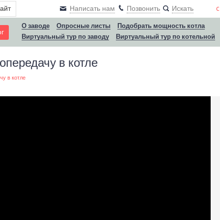
сайт
Написать нам
Позвонить
Искать
c
О заводе
Опросные листы
Подобрать мощность котла
ог
Виртуальный тур по заводу
Виртуальный тур по котельной
опередачу в котле
чу в котле