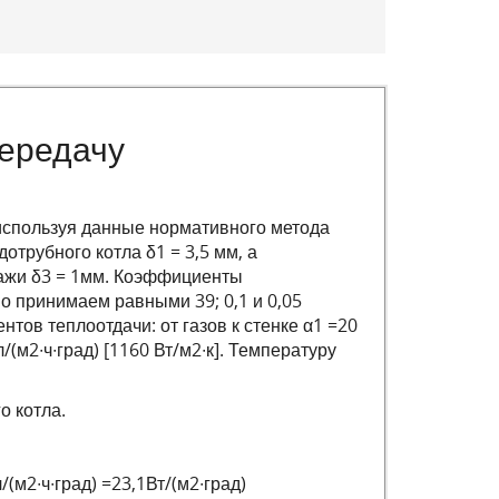
передачу
 используя данные нормативного метода
отрубного котла δ1 = 3,5 мм, а
сажи δ3 = 1мм. Коэффициенты
но принимаем равными 39; 0,1 и 0,05
ентов теплоотдачи: от газов к стенке α1 =20
ал/(м2∙ч∙град) [1160 Вт/м2∙к]. Температуру
о котла.
л/(м2∙ч∙град) =23,1Вт/(м2∙град)