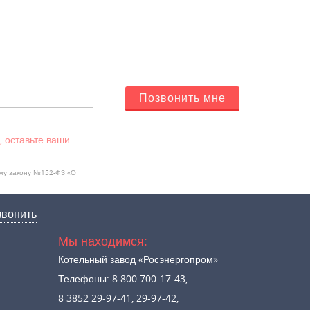
Позвонить мне
, оставьте ваши
ому закону №152-ФЗ «О
звонить
Мы находимся:
Котельный завод «Росэнергопром»
Телефоны: 8 800 700-17-43,
8 3852 29-97-41, 29-97-42,