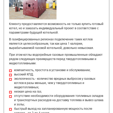
Нагрузка котла и ее влияние на КПД
Общие принципы, делающие конструкцию котла экономичной
и надежной
Выбор дымососа
Процесс горения
Клиенту предоставляется возможность не только купить готовый
котел, но и заказать индивидуальный проект в соответствие с
Топливо для отопительных и производственных котельных и
параметрами будущей котельной.
процессы его грения
Как правильно подобрать котел по мощности
В газифицированных регионах подключение таких котлов
является целесообразным, так как цена 1 калории,
Механизмы образования накипи. Эксплуатации котла в
вырабатываемой газовой котельной, довольно невысокая.
случае отсутствия водоподготовки
Модульная котельная инструкция
При этом котлы водогрейные газовые промышленные обладают
рядом следующих преимуществ перед твердотопливными и
Котел для бетона
жидкотопливными:
Парогенератор пищевой
компактность, простота в установке и обслуживании;
Парогенератор 300 кг в час
высокий КПД;
Парогенераторы для бетона
экологичность - количество вредных выбросов у газовых
Парогенератор на угле
котлов в разы меньше, чем у твердотопливных и
жидкотопливных;
Парогенераторы промышленные на твердом топливе
низкая цена на газ;
Котлы российского производства
отсутствие необходимости оборудования топливных складов
Котлы РФ
и транспортных расходов на доставку топлива и вывоз шлака
Отечественные котлы
и золы;
быстрый выход на запланированную мощность после
Российские котлы