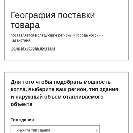
Модульная котельная цена
Модульные газовые котельные цена
География поставки
Модульные котельные на газу
товара
Модульные котельные официальный сайт
Модульные котельные системы официальный сайт
поставляется в следующие регионы и города России и
Модульные котельные системы
Казахстана
.
Модульные котельные стоимость
Показать города доставки
Модульные котельные установки
Модульные угольные котельные
Монтаж модульных котельных
ООО Модульные котельные
Паровая котельная модульная
Для того чтобы подобрать мощность
Проект модульной котельной
котла, выберите ваш регион, тип здания
Проектирование блочно-модульных котельных
и наружный объем отапливаемого
Производственный котел
Производство блочно-модульных котельных
объекта
Производство модульных котельных
Стоимость блочно-модульной котельной
Тип здания
Строительство блочно-модульных котельных
Строительство модульных котельных
Укажите тип здания