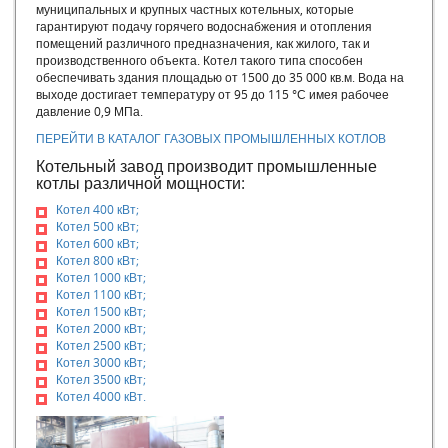
муниципальных и крупных частных котельных, которые
Котлы отечественного производства
гарантируют подачу горячего водоснабжения и отопления
Эксплуатация разнотипного оборудования
помещений различного предназначения, как жилого, так и
Температура уходящих газов из котла
производственного объекта. Котел такого типа способен
обеспечивать здания площадью от 1500 до 35 000 кв.м. Вода на
Эксплуатационные требования делающие работу котельной
выходе достигает температуру от 95 до 115 °С имея рабочее
установки надежной и экономичной. Температурный режим
давление 0,9 МПа.
отопительной котельной.
Парогенератор для производства
ПЕРЕЙТИ В КАТАЛОГ ГАЗОВЫХ ПРОМЫШЛЕННЫХ КОТЛОВ
Водогрейные котлы работающие на самотяге
Котельный завод производит промышленные
котлы различной мощности:
Отопительные котельные
Золоуловители
Котел 400 кВт;
Дымовые трубы
Котел 500 кВт;
Котел 600 кВт;
Котел паровой ПАР
Котел 800 кВт;
Обслуживание дымовых труб
Котел 1000 кВт;
Котлы для бурого угля
Котел 1100 кВт;
Котел 1500 кВт;
Подготовка котельной и системы отпления к работе
Котел 2000 кВт;
Неполадки в работе котлов, их причины и методы
Котел 2500 кВт;
устранения
Котел 3000 кВт;
Шлакоудаление
Котел 3500 кВт;
Котел 4000 кВт.
Влияние накипи и сажи на теплопередачу в котле
Коэффициент полезного действия котла, работающего на
твердом топливе