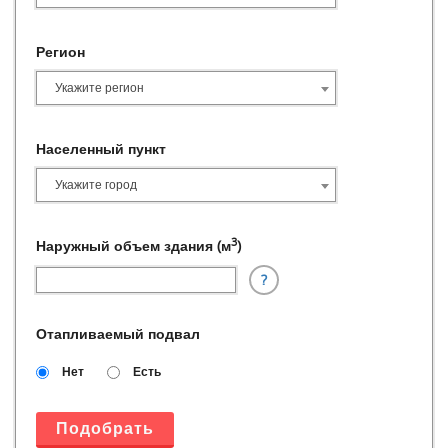
Эксплуатация модульных газовых котельных
Эксплуатация модульных котельных
Блочные паровые котельные
Регион
Мобильная паровая котельная
Укажите регион
Модульные котельные установки паровые
Модульные паровые котельные на газе
Монтаж паровых котельных
Населенный пункт
Оборудование паровой котельной
Паровая блочно модульная котельная
Укажите город
Котельная паровая газовая
Паровая котельная цена
3
Наружный объем здания (м
)
Паровая котельная
Паровые котельные высокого давления
?
Паровые модульные котельные на газе
Паровые котельные стоимость
Отапливаемый подвал
Паровые котельные установки
Паровые котлы производственных котельных
Нет
Есть
Проект паровой котельной
Типы паровых котельных
Устройство паровых котельных
Подобрать
Котел КВ 300 цена