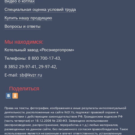
Видео о котлах
Специальная оценка условий труда
Купить нашу продукцию
Вопросы и ответы
Мы находимся:
Котельный завод «Росэнергопром»
Телефоны: 8 800 700-17-43,
8 3852 29-97-41, 29-97-42,
E-mail:
sb@kvzr.ru
Поделиться
Права на тексты, фотографии, изображения и иные результаты интеллектуальной
деятельности, расположенные на сайте kvzr.ru, подлежат правовой охране в
соответствии с действующим законодательством РФ, Гражданским кодексом РФ
(часть четвертая) от 18.12.2006 № 230-ФЗ. Запрещено использование
(воспроизведение, распространение, переработка и т.д.) любых материалов,
размещенных на данном сайте, без письменного согласия правообладателя. Такое
использование является незаконным и влечет ответственность, установленную