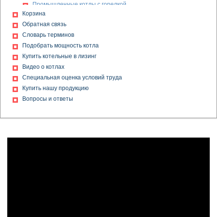
Промышленные котлы с горелкой
Корзина
Промышленный котел на газе
Обратная связь
Твердотопливные котлы дешево
Словарь терминов
Дешевые котлы на дровах
Подобрать мощность котла
Котлы и котельное оборудование
Купить котельные в лизинг
Котлы на газовом топливе
Видео о котлах
Котел с гарантией
Специальная оценка условий труда
Водогрейный газовый котел
Купить нашу продукцию
Газовые котлы для котельных
Вопросы и ответы
Газовый котел КВ
Дешевые дровяные котлы
Дешевые котлы на твердом топливе
Дешевые твердотопливные котлы
Дешевый котел
Котельная с паровыми котлами
Водогрейные котлы на газе
Газовый водогрейный котел
Замена котлов
Котлы отопления производственные
Модернизация котельной