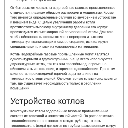
запуска - от 2 до 4 часов.
Российские твердотопливные котлы
От бытовых котлов котлы водогрейные газовые промышленные
Российские газовые котлы
отличаются, главным образом размерами и мощностью. Кроме
Парогенератор промышленный дизельный
того имеются определенные отличия во внутреннем устройстве
Производство промышленных парогенераторов
и внешнем виде. С целью увеличения работы котла
противостоять высокому внутреннему давлению его корпус
Парогенератор для с/х
производится из высокопрочной легированной стали. Для того
Парогенератор на дровах
чтобы обезопасить стенки котла от перегрева и высоких
Дровяной парогенератор
температур, возникающих в камере сгорания, их изолируют
Парогенератор производственный
специальными плитами из жаропрочных материалов.
Парогенератор для пищевой промышленности
Котлы водогрейные газовые промышленные могут являться
Парогенератор для бетонного завода
одноконтурными и двухконтурными. Чаще всего используются
двухконтурные котлы, так как они способны одновременно
Парогенератор для бетона
обеспечивать и отопление, и горячее водоснабжение. При этом
Парогенераторы для ЖБИ
количество производимой горячей воды не влияет на
Парогенератор российского производства
температуру отопительной. Одноконтурные котлы используются
там, где существует необходимость только в отоплении
Промышленный газовый парогенератор
помещений.
Отечественные газовые котлы
Монтаж и пуско-наладка
Устройство котлов
Наладка котельного оборудования
Наладочные работы в котельной
Конструктивно котлы водогрейные газовые промышленные
Пуско-наладка котельного оборудования
состоят их топочной и конвективной частей. По расположению
теплообменника они относятся к водотрубным, то есть
Пуско-наладка котельных
теплоноситель (вода) движется по трубам, размещенным вокруг