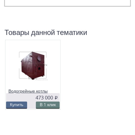
Купить водогрейный котел
Купить водогрейный газовый котел
Купить котел КВр
Купить котел из наличия
Товары данной тематики
Купить угольный котел
Купить промышленный котел
Купить котел на твердом топливе
е,
Паровой котел температура 115
ью
Котел КВр
Циклонный пылеуловитель
Очистка воздуха на производстве
Циклон для пыли
Циклоны для очистки воздуха
Водогрейные котлы
Аспирация для деревообработки
газовые и
473 000
p
жидкотопливные
Купить
В 1 клик