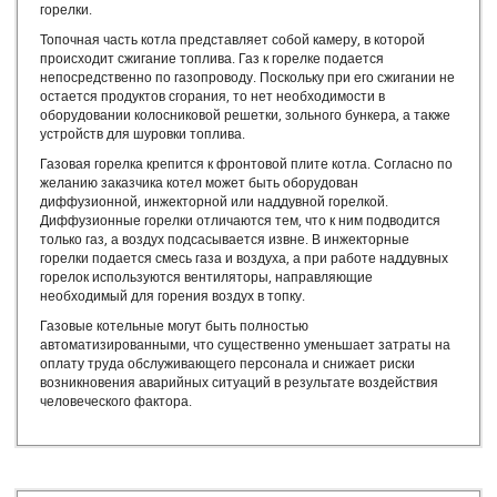
Пуско-наладка котла
горелки.
Режимная наладка котла
Топочная часть котла представляет собой камеру, в которой
Твердотопливные котлы промышленные
происходит сжигание топлива. Газ к горелке подается
Автоматизированная модульная котельная
непосредственно по газопроводу. Поскольку при его сжигании не
остается продуктов сгорания, то нет необходимости в
Автоматизированные блочно модульные котельные
оборудовании колосниковой решетки, зольного бункера, а также
Блок модульная котельная
устройств для шуровки топлива.
Блочно-модульная водогрейная котельная
Газовая горелка крепится к фронтовой плите котла. Согласно по
Блочно-модульная котельная цена
желанию заказчика котел может быть оборудован
Блочно-модульные котельные БМК
диффузионной, инжекторной или наддувной горелкой.
Блочно-модульные котельные купить
Диффузионные горелки отличаются тем, что к ним подводится
только газ, а воздух подсасывается извне. В инжекторные
Блочно-модульные паровые котельные
горелки подается смесь газа и воздуха, а при работе наддувных
Блочно-модульные котельные
горелок используются вентиляторы, направляющие
Водогрейная модульная котельная
необходимый для горения воздух в топку.
Газовые модульные котельные
Газовые котельные могут быть полностью
Завод блочно-модульных котельных
автоматизированными, что существенно уменьшает затраты на
оплату труда обслуживающего персонала и снижает риски
Завод модульных котельных
возникновения аварийных ситуаций в результате воздействия
Котельная модульного типа
человеческого фактора.
Купить модульную котельную
Модульная дизельная котельная
Модульная котельная на газе цена
Модульная котельная на твердом топливе