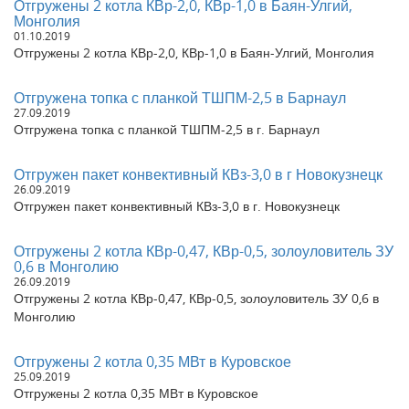
Отгружены 2 котла КВр-2,0, КВр-1,0 в Баян-Улгий,
Отгружена МКУ 1,1 Мвт в д. Бурмистрово, Новосибирской
Монголия
области
01.10.2019
Отгружен котел на дровах 1,0 Гкал в г. Москва
Отгружены 2 котла КВр-2,0, КВр-1,0 в Баян-Улгий, Монголия
Отгружен котел КВр-0,5 в г. Ялта
Отгружен котел на дровах 0,4 Гкал в г. Орел
Отгружена топка с планкой ТШПМ-2,5 в Барнаул
Отгружен паровой котел КП 500 в г. Барнаул
27.09.2019
Отгружен котел КВр-0,6 в Республику Бурятия
Отгружена топка с планкой ТШПМ-2,5 в г. Барнаул
Отгружен котел КВр-1,0 в Немецкий район, Алтайский край
Отгружен котел на дровах 0,8 Гкал в г. Екатеринбург
Отгружен пакет конвективный КВз-3,0 в г Новокузнецк
Отгружен паровой котел КП 300 в г. Ирбит
26.09.2019
Отгружен котел на угле КВр-1,0 в г. Хабаровск
Отгружен пакет конвективный КВз-3,0 в г. Новокузнецк
Отгружен котел на дровах 0,3 Гкал в Новгородскую область
Отгружен водогрейный стальной отопительный котел КВр-0,3
Отгружены 2 котла КВр-0,47, КВр-0,5, золоуловитель ЗУ
в г. Барнаул
0,6 в Монголию
Отгружен водогрейный котел КВа мощностью 0,5 МВт в г.
26.09.2019
Омск
Отгружены 2 котла КВр-0,47, КВр-0,5, золоуловитель ЗУ 0,6 в
Монголию
Отгружен котел на дровах 0,3 Гкал в г. Новосибирск
Отгружен Котел на дровах 0,4 Гкал в г. Махачкала, Республика
Дагестан
Отгружены 2 котла 0,35 МВт в Куровское
Отгружен водогрейный котел КВр-2,0 в г. Бахчисарай
25.09.2019
Отгружен котел КП-300 в водогрейном режиме в г. Красноярск
Отгружены 2 котла 0,35 МВт в Куровское