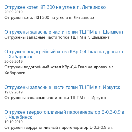
Отгружен котел на дровах 1,0 Гкал в Московскую область, г.
Отгружен котел КП 300 на угле в п. Литвиново
Ногинск
20.09.2019
Отгружены Циклоны ЦН-11-500 в г. Москва
Отгружен котел КП 300 на угле в п. Литвиново
Отгружен котел на дровах 0,8 Гкал в Челябинскую область, г.
Аша
Отгружены запасные части топки ТШПМ в г. Шымкент
Отгружен водогрейный угольный котел КВр-0,3 в г. Бийск
Отгружены запасные части топки ТШПМ в г. Шымкент
Отгружены Золоуловители ЗУ 1,1 в Республику Казахстан, г.
Астана
Отгружен водогрейный котел КВр-0,4 Гкал на дровах в
Отгружен котел водогрейный КВр-0,2 в Алтайский край, г.
г. Хабаровск
Барнаул
20.09.2019
Отгружен котел паровой на угле КВ-1000 в Иркутскую
Отгружен водогрейный котел КВр-0,4 Гкал на дровах в г.
область, г. Нижнеудинск
Хабаровск
Отгружен водогрейный угольный котел КВр-0,4 в
Астраханскую область, г. Ахтубинск
Отгружен котел водогрейный угольный КВр-0,6 в Алтайский
Отгружены запасные части топки ТШПМ в г. Иркутск
край, г. Барнаул.
19.09.2019
Отгружены запасные части топки ТШПМ в г. Иркутск
Отгружен угольный котел КВр-1,1 в Алтайский край
Отгружен котел угольный КВр-0,8 в Ивановскую область, г.
Вичуга
Отгружен твердотопливный парогенератор Е-0,3-0,9 в
Отгружен котел на дровах 1,1 Гкал в Иркутскую область, г.
г. Челябинск
Усть-Илимск
19.10.2019
Отгружен твердотопливный парогенератор Е-0,3-0,9 в г.
Отгружен котел на дровах 0,4 Гкал в Чувашскую Республику, г.