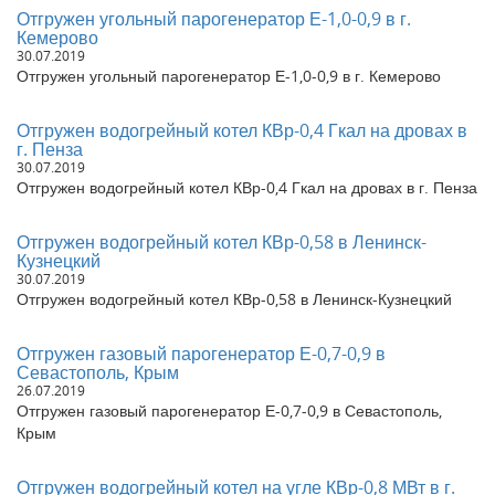
Отгружен угольный парогенератор Е-1,0-0,9 в г.
Отгружен циклон ЦН 15-500-2СП в г. Новосибирск
Кемерово
Отгружен котел угольный 0,6 Гкал в г. Тамбов Тамбовская
30.07.2019
область
Отгружен угольный парогенератор Е-1,0-0,9 в г. Кемерово
Отгружен котел угольный 0,6 Гкал в г. Красноярск
Красноярский край
Отгружен котел угольный 0,4 Гкал в г. Бийск Алтайский край
Отгружен водогрейный котел КВр-0,4 Гкал на дровах в
г. Пенза
Отгружен котел угольный 0,8 Гкал в г. Екатеринбург
30.07.2019
Свердловская область
Отгружен водогрейный котел КВр-0,4 Гкал на дровах в г. Пенза
Отгружен котел угольный 1,1 Гкал в г. Бийск
Отгружен котел 0,6 Гкал в г. Санкт-Петербург
Отгружен водогрейный котел КВр-0,58 в Ленинск-
Отгружена труба дымовая ДУ 800 в г. Пермь Пермский край
Кузнецкий
Отгружен котел угольный 0,7 Гкал в г. Ржев Тверская область
30.07.2019
Отгружен котел угольный 0,4 Гкал в г. Томск Томская область
Отгружен водогрейный котел КВр-0,58 в Ленинск-Кузнецкий
Отгружен котел 0,5 Гкал в г. Воронеж Воронежская область
Отгружен котел угольный 0,3 Гкал в г. Вологда Вологодская
Отгружен газовый парогенератор Е-0,7-0,9 в
область
Севастополь, Крым
Отгружен угольный котел 0,5 Гкал в г.Евпатория Республика
26.07.2019
Крым
Отгружен газовый парогенератор Е-0,7-0,9 в Севастополь,
Отгружен котел угольный 0,2 Гкал в г. Саратов Саратовская
Крым
область
Отгружен циклон ЦН 11-600-1УП в г. Петропавловск-
Отгружен водогрейный котел на угле КВр-0,8 МВт в г.
Камчатский