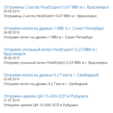
Якутия
Отгружены 2 котла HeatExpert 0,47 МВт в г. Красноярск
Отгружен котел 0,4 Гкал в г. Коломна
06.08.2019
Отгружен котел угольный 0,4 Гкал в г. Томск
Отгружены 2 котла HeatExpert 0,47 МВт в г. Красноярск
Отгружен котел 1,0 МВт в г. Сегежа Республика Карелия
Отгружен котел угольный 0,5 Гкал в г. Кировск Мурманская
Отгружен котел на дровах 1 МВт в г. Санкт-Петербург
область
06.08.2019
Отгружен котел угольный 0,5 Гкал в г. Бахчисарай Республика
Отгружен котел на дровах 1 МВт в г. Санкт-Петербург
Крым
Отгружен циклон ЦН 34-600 в г. Тольятти Самарская область
Отгружен угольный котел HeatExpert 0,23 МВт в г.
Отгружен котел угольный 1,1 Гкал в г. Бахчисарай Республика
Красноярск
Крым
06.08.2019
Отгружен твердотопливный паровой котел 300 кг в час в с.
Отгружен угольный котел HeatExpert 0,23 МВт в г. Красноярск
Благовещенка Алтайский край
Отгружен твердотопливный паровой котел 700 кг в час в г.
Отгружен котел на дровах 0,2 Гкал в г. Свободный
Благовещенск Амурская обл
05.08.2019
Отгружен дизельный парогенератор 700 кг в час в г. Омск
Отгружен котел на дровах 0,2 Гкал в г. Свободный
Омская область
Отгружен котел угольный 800 кВт в г. Сочи
Отгружен циклон ЦН-15-600-2СП в Рубцовск
Отгружен твердотопливный парогенератор 700 кг в час в г.
Чита
31.07.2019
Отгружен циклон ЦН-15-600-2СП в Рубцовск
Отгружен котел 0,3 Гкал в г. Великие Луки Московская область
Отгружен циклон ЦН 15-300-1-УП в г. Братск