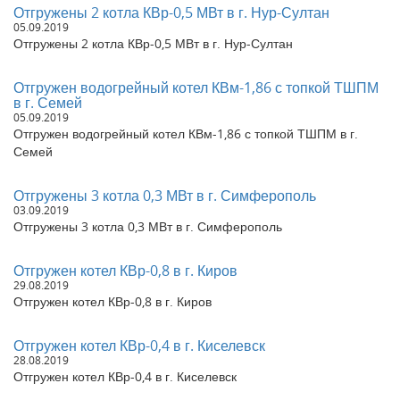
Отгружены 2 котла КВр-0,5 МВт в г. Нур-Султан
Отгружен водогрейный котел КВр-0,2 в Хабаровский край, г.
05.09.2019
Советская гавань
Отгружены 2 котла КВр-0,5 МВт в г. Нур-Султан
Отгружен котел жидкотопливный КВа-3,5 в Тульскую область,
г. Тула
Отгружен КВр-1,0 угольный в г. Омск
Отгружен водогрейный котел КВм-1,86 с топкой ТШПМ
в г. Семей
Отгружен котел угольный HeatExpert 0.5 в г. Новосибирск
05.09.2019
Отгружен котел паровой КП300 в г. Барнаул, Алтайский край.
Отгружен водогрейный котел КВм-1,86 с топкой ТШПМ в г.
Отгружен Котел КВр-0,4 в г. Щелкино, Республика Крым
Семей
Отгружены циклоны ЦН-15-700-4УП в г. Шымкент, Республика
Казахстан
Отгружены 3 котла 0,3 МВт в г. Симферополь
Отгружен Котел КВм-2,5 с ТШПМ в г. Шымкент, Республика
03.09.2019
Казахстан
Отгружены 3 котла 0,3 МВт в г. Симферополь
Отгружены 2 котла КВр-0,6 в пос. Бурцево, Московской
области
Отгружен водогрейный котел на дровах 1,25 Гкал в
Отгружен котел КВр-0,8 в г. Киров
Московскую область, г. Ивантеевка
29.08.2019
Отгружен котел угольный КВр-0,4 в г. Полевской,
Отгружен котел КВр-0,8 в г. Киров
Свердловская область.
Отгружен котел угольный КВр-0,15 в Пермский край, д.
Отгружен котел КВр-0,4 в г. Киселевск
Пономаркевка
28.08.2019
Отгружен Котел на дровах 0,5 Гкал в Самарскую область, г.
Отгружен котел КВр-0,4 в г. Киселевск
Отрадный