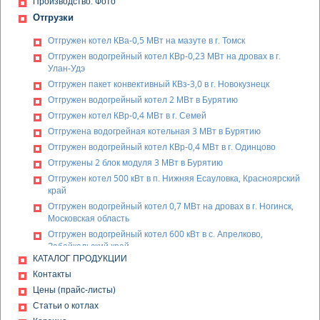
Производство. Фото
Отгрузки
Отгружен котел КВа-0,5 МВт на мазуте в г. Томск
Отгружен водогрейный котел КВр-0,23 МВт на дровах в г.
Улан-Удэ
Отгружен пакет конвективный КВз-3,0 в г. Новокузнецк
Отгружен водогрейный котел 2 МВт в Бурятию
Отгружен котел КВр-0,4 МВт в г. Семей
Отгружена водогрейная котельная 3 МВт в Бурятию
Отгружен водогрейный котел КВр-0,4 МВт в г. Одинцово
Отгружены 2 блок модуля 3 МВт в Бурятию
Отгружен котел 500 кВт в п. Нижняя Есауловка, Красноярский
край
Отгружен водогрейный котел 0,7 МВт на дровах в г. Ногинск,
Московская область
Отгружен водогрейный котел 600 кВт в с. Апрелково,
Забайкальский край
КАТАЛОГ ПРОДУКЦИИ
Отгружены 2 золоуловителя ЗУ 0,6 в г. Омск
Контакты
Отгружены дверки чугунные в г. Новокузнецк
Цены (прайс-листы)
Отгружены 2 водогрейных котла 800 кВт в г. Екатеринбург
Статьи о котлах
Отгружен водогрейный котел КВр-0,58 в г. Красноярск