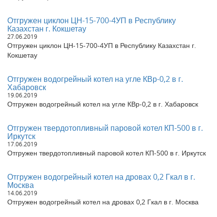
Черепаново Новосибирская область
Отгружен котел 0,7 Гкал в город Реж Свердловская область
Отгружен циклон ЦН-15-700-4УП в Республику
Отгружен котел угольный 0,4 Гкал в г. Кемерово
Казахстан г. Кокшетау
Отгружен котел газовый 1,5 МВт в г. Тюмень
27.06.2019
Отгружен циклон ЦН-15-700-4УП в Республику Казахстан г.
Отгружен котел 0,2 Гкал в г. Электросталь Московская
Кокшетау
область
Отгружен котел угольный 0,6 Гкал в г. Инза Ульяновская
область
Отгружен водогрейный котел на угле КВр-0,2 в г.
Отгружен котел 0,5 Гкал в г. Пенза
Хабаровск
Отгружен котел угольный 0,5 Гкал в г. Горно-Алтайск
19.06.2019
Республика Алтай
Отгружен водогрейный котел на угле КВр-0,2 в г. Хабаровск
Отгружен котел угольный 1,0 МВт в г. Ангарск Иркутская
область
Отгружен твердотопливный паровой котел КП-500 в г.
Отгружена блочная модульная котельная 1,6 МВт в пгт.
Иркутск
Хингана Еврейская автономная область
17.06.2019
Отгружен котел угольный 0,6 Гкал в г. Камень-на-Оби
Отгружен твердотопливный паровой котел КП-500 в г. Иркутск
Алтайский край
Отгружен котел 1,25 Гкал в г. Ивантеевка Московская область
Отгружен водогрейный котел на дровах 0,2 Гкал в г.
Отгружена МКУ 1,6 МВт в пгт. Хингана Еврейская автономная
Москва
область
14.06.2019
Отгружен котел КВ 300 на угле в г. Кузнецк Пензенская
Отгружен водогрейный котел на дровах 0,2 Гкал в г. Москва
область