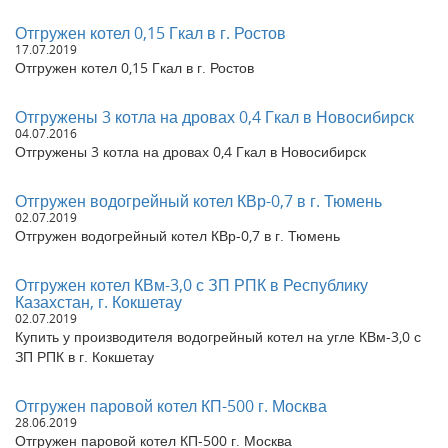
область
Отгружен котел угольный 1,1 Гкал в г. Асбест Свердловская
Отгружен котел 0,15 Гкал в г. Ростов
область
17.07.2019
Отгружен котел 0,15 Гкал в г. Ростов
Отгружен котел угольный 1,1 Гкал в г. Рубцовск Алтайский
край
Отгружен котел угольный 0,3 Гкал в г. Красноярск
Отгружены 3 котла на дровах 0,4 Гкал в Новосибирск
Отгружен котел 0,3 Гкал в г. Химки Московская область
04.07.2016
Отгружены 3 котла на дровах 0,4 Гкал в Новосибирск
Отгружен котел на угле 800 кВт в г. Барнаул Алтайский край
Отгружен котел угольный 600 кВт в г. Новокузнецк
Кемеровская область
Отгружен водогрейный котел КВр-0,7 в г. Тюмень
Отгружен котел угольный 0,3 Гкал в г. Иркутск
02.07.2019
Отгружен котел угольный 0,8 Гкал в г. Ангарск Иркутская
Отгружен водогрейный котел КВр-0,7 в г. Тюмень
область
Отгружен котел 0,3 Гкал в г. Нелидово Тверская область
Отгружен котел КВм-3,0 с ЗП РПК в Республику
Отгружен котел угольный 0,4 Гкал в г. Волокамск Московская
Казахстан, г. Кокшетау
область
02.07.2019
Отгружен котел 0,4 Гкал в г. Казань Республика Татарстан
Купить у производителя водогрейный котел на угле КВм-3,0 с
ЗП РПК в г. Кокшетау
Отгружен котел 0,8 Гкал в г. Верхняя Пышма Свердловская
область
Отгружен котел 0,7 Гкал в г. Ульяновск Ульяновская область
Отгружен паровой котел КП-500 г. Москва
Отгружен котел угольный 800 кВт в г. Барнаул Алтайский край
28.06.2019
Отгружен твердотопливный паровой котел 1000 кг в час в г.
Отгружен паровой котел КП-500 г. Москва