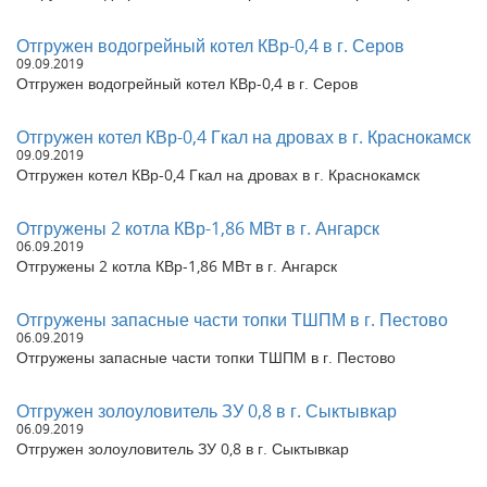
Отгружен котел КВа 3,5 на газе в Тамбовскую область, г.
Мичуринск
Отгружен водогрейный котел КВр-0,4 в г. Серов
Отгружены 2 котла работающие без дымососа HeatExpert 1,1
09.09.2019
в ЕАО г. Биробиджан
Отгружен водогрейный котел КВр-0,4 в г. Серов
Отгружен котел КВр-0,8 в село Краснощеково, Алтайский край
Отгружена Дымовая труба Ду 300 на растяжках в г. Иркутск
Отгружен котел КВр-0,4 Гкал на дровах в г. Краснокамск
Отгружена котельная паровая газовая в г. Новосибирск
09.09.2019
Отгружен котел КВр-0,4 Гкал на дровах в г. Краснокамск
Отгружены котлы на дровах КВр-0,6, КВр-0,5 в г. Серпухов,
Московская область
Отгружен твердотопливный паровой котел КП-300 в г.
Отгружены 2 котла КВр-1,86 МВт в г. Ангарск
Шарыпово, Красноярский край
06.09.2019
Отгружен твердотопливный парогенератор 300 кг в г.
Отгружены 2 котла КВр-1,86 МВт в г. Ангарск
Петропавловск, республика Казахстан
Отгружены котлы КВр-1,0, КВр-0,8 в Республику Бурятия, г.
Отгружены запасные части топки ТШПМ в г. Пестово
Улан-Удэ
06.09.2019
Отгружены 2 котла КВр-0,8 в село Датта, Хабаровский край
Отгружены запасные части топки ТШПМ в г. Пестово
Отгружен котел паровой КП-300 в Республику Татарстан, пос.
Средняя-Корса
Отгружен золоуловитель ЗУ 0,8 в г. Сыктывкар
Отгружены котлы КВр-0,4, КВр-0,8 2 шт в село Бакчар,
06.09.2019
Томской области.
Отгружен золоуловитель ЗУ 0,8 в г. Сыктывкар
Отгружен котел на дровах 1 МВт в г. Киров
Отгружен КП300 в водогрейном режиме в г. Иркутск