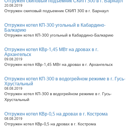
Отгружен скиповый подъемник СКИП 300 в г. Барнаул
Отгружен газовый водогрейный котел КВа-0,6 в г. Иваново,
20.08.2019
Ивановская область.
Отгружен скиповый подъемник СКИП 300 в г. Барнаул
Отгружены два угольных водогрейных котла КВр-0,15 в
Амурскую область, г. Свободный
Отгружен котел КП-300 угольный в Кабардино-
Отгружен котел угольный HeatExpert 0,93 МВт в Смоленскую
Балкарию
область, д. Копыревщина
Отгружен котел КП-300 угольный в Кабардино-Балкарию
Отгружен котел угольный 1,0 МВт в г. Златоуст
Отгружен паровой котел КП 300 в г. Бийск
Отгружен Блок решетки ТШПМ-1,45 в г. Тайшет, Иркутская
Отгружен котел КВр-1,45 МВт на дровах в г.
область.
Архангельск
09.08.2019
Отгрузка золоуловителя ЗУ 0,8 г. Караганда, Республика
Отгружен котел КВр-1,45 МВт на дровах в г. Архангельск
Казахстан
Отгружен Котел угольный КВр-0,5 Ггал г. Петропавловск-
Камчатский
Отгружен котел КП-300 в водогрейном режиме в г. Гусь-
Отгружен Котел КПр-0,74 К (КП-1000 угольный) в г. Ангарск
Хрустальный
08.08.2019
Отгрузка котла КВр-1,1 по техническому заданию (из 76
Отгружен котел КП-300 в водогрейном режиме в г. Гусь-
трубы) в Томскую область, г. Томск
Хрустальный
Отгружен Батарейный циклон БЦ-2-7х(5+3) в республику
Казахстан
Отгружен парогенератор Е-0,7-0,9 газовый Республика
Отгружен котел КВр-0,5 на дровах в г. Кострома
Беларусь
08.08.2019
Отгружен котел 0,47 в Красноярский край, с. Шалинское
Отгружен котел КВр-0,5 на дровах в г. Кострома
Отгружена модульная котельная 1,74 МВт в Республику Саха