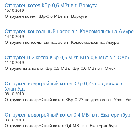
Отгружен котел КВр-0,6 МВт в г. Воркута
Отгружены комплектующие топки ТШПМ в г. Новосибирск
15.10.2019
Отгружен Батарейный циклон БЦ-2-5х(3+2) в г. Красноярск
Отгружен котел КВр-0,6 МВт в г. Воркута
Отгружен водогрейный стальной отопительный котел КВр-1,0
в г. Кемерово
Отгружен Котел на дровах 0,3 Гкал в г. Архангельск
Отгружен консольный насос в г. Комсомольск-на-Амуре
14.10.2019
Отгружен КП 1000 на угле в г. Уссурийск
Отгружен консольный насос в г. Комсомольск-на-Амуре
Отгружен Твердотопливный парогенератор 700 кг в г. Иркутск
Отгружен КВ 1000 на угле в г. Душамбе
Отгружены 2 котла КВр-0,5 МВт, КВр-0,6 МВт в г. Омск
Отгружен КВ 500 на угле в г. Абакан
11.10.2019
Отгружен Котел КВр-0,2 в г. Иркутск
Отгружены 2 котла КВр-0,5 МВт, КВр-0,6 МВт в г. Омск
Отгружен КВ 700 на угле в г. Новосибирск
Отгружен водогрейный стальной отопительный котел КВр-0,7
Отгружен водогрейный котел КВр-0,23 на дровах в г.
в г. Иркутск
Улан-Удэ
Отгружен циклон ЦН-15-500-2УП в г. Челябинск
08.10.2019
Отгружен угольный паровой котел КП 700 в г. Иркутск
Отгружен водогрейный котел КВр-0.23 на дровах в г. Улан-Удэ
Отгружен котел на дровах 0,3 Гкал в г. Санкт-Петербург
Отгружен котел на дровах 0,4 Гкал в Ростовскую обл. пос.
Отгружен водогрейный котел 0,4 МВт в г. Екатеринбург
Веселый
03.10.2019
Отгружен КВ 1000 на угле в г. Красноярск
Отгружен водогрейный котел 0,4 МВт в г. Екатеринбург
Отгружена дымовая труба в д. Бурмистрово, Новосибирская
область