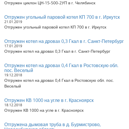
Отгружен котел угольный 1,0 МВт в д. Котлы Кингисеппский
Отгружен циклон ЦН-15-500-2УП в г. Челябинск
район Ленинградская область
Отгружен угольный паровой котел 300 кг в час в г. Кемерово
Отгружен угольный паровой котел КП 700 в г. Иркутск
Отгружен котел угольный 0,3 Гкал в г. Екатеринбург
21.01.2019
Отгружен газовый паровой котел 300 кг в час в г. Калининград
Отгружен угольный паровой котел КП 700 в г. Иркутск
Отгружен котел угольный 1,25 Гкал в г. Находка
Отгружен дизельный паровой котел 500 кг в час в г. Барыш
Отгружен котел на дровах 0,3 Гкал в г. Санкт-Петербург
Ульяновская область
17.01.2019
Отгружен котел угольный 700 кг в час в г. Хабаровск
Отгружен котел на дровах 0,3 Гкал в г. Санкт-Петербург
Отгружен котел угольный 500 кг в час в г. Абакан Республика
Хакасия
Отгружен котел на дровах 0,4 Гкал в Ростовскую обл.
Отгружена модульная котельная 7,5 МВт в г. Кызыл
пос. Веселый
Республика Тыва
19.12.2018
Отгружена блочно модульная котельная 7,5 МВт в г. Кызыл
Отгружен котел на дровах 0,4 Гкал в Ростовскую обл. пос.
Республика Тыва
Веселый
Отгружен котел КВ 300 на угле в с. Алеховщина
Ленинградская область
Отгружен КВ 1000 на угле в г. Красноярск
Отгружен котел 700 кВт в г. Екатеринбург
18.12.2018
Отгружен СКИП-600 в г. Кызыл Республика Тыва
Отгружен КВ 1000 на угле в г. Красноярск
Отгружена труба дымовая ДУ 1000 в г. Кызыл Республика
Тыва
Отгружен модуль с технологическим оборудованием для
Отгружена дымовая труба в д. Бурмистрово,
модульной котельной 7,5 МВт в г. Кызыл Республика Тыва