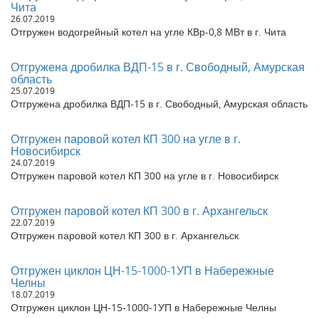
Чита
Отгружен угольный паровой котел 300 кг в час в г. Барнаул
26.07.2019
Алтайский край
Отгружен водогрейный котел на угле КВр-0,8 МВт в г. Чита
Отгружен котел угольный 0,15 Гкал в г. Кунгур Пермский край
Отгружен газовый паровой котел 300 кг в час в п. Сосновка
Отгружена дробилка ВДП-15 в г. Свободный, Амурская
Тамбовская область
область
Отгружен котел угольный 1,0 МВт в г. Краснодар
25.07.2019
Отгружен котел 0,3 Гкал в г. Калуга Калужская область
Отгружена дробилка ВДП-15 в г. Свободный, Амурская область
Отгружен угольный котел 0,5 Гкал в г. Армавир
Краснодарский край
Отгружен паровой котел КП 300 на угле в г.
Отгружен циклон ЦН 15-600-6УП в г. Барнаул Алтайский край
Новосибирск
Отгружена топка ТШПМ-1,45 в г. Барнаул Алтайский край
24.07.2019
Отгружен газовый паровой котел 300 кг в час в г. Армавир
Отгружен паровой котел КП 300 на угле в г. Новосибирск
Краснодарский край
Отгружен угольный паровой котел 300 кг в час в г.
Отгружен паровой котел КП 300 в г. Архангельск
Новосибирск
22.07.2019
Отгружен угольный паровой котел 300 кг в час в с. Павловск
Отгружен паровой котел КП 300 в г. Архангельск
Алтайский край
Отгружен котел угольный 0,3 Гкал в г. Серпухово Московская
область
Отгружен циклон ЦН-15-1000-1УП в Набережные
Челны
Отгружен котел угольный 0,7 МВт в г. Иваново Московская
18.07.2019
область
Отгружен циклон ЦН-15-1000-1УП в Набережные Челны
Отгружен котел 1,0 МВт в с. Боря-Богородицкая Московская