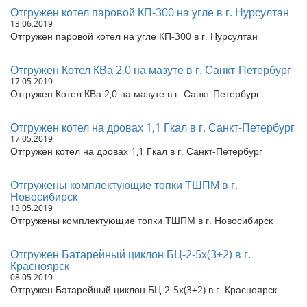
Отгружен котел угольный 600 КВт в г. Кунгур Пермский край
Отгружен котел паровой КП-300 на угле в г. Нурсултан
Отгружен котел угольный 0,2 Гкал в г. Кунгур Пермский край
13.06.2019
Отгружен котел угольный 800 кВт в г. Калининград
Отгружен паровой котел на угле КП-300 в г. Нурсултан
Отгружен котел угольный 2,5 МВт с ТШПМ в г. Барнаул
Алтайский край
Отгружен Котел КВа 2,0 на мазуте в г. Санкт-Петербург
Отгружен котел угольный 1,0 МВт в с. Краснощеково
17.05.2019
Алтайский край
Отгружен Котел КВа 2,0 на мазуте в г. Санкт-Петербург
Отгружен котел 0,8 Гкал в г. Орел
Отгружен котел 0,7 МВт в г. Краснодар Краснодарский край
Отгружен котел на дровах 1,1 Гкал в г. Санкт-Петербург
Отгружен котел угольный 1,1 Гкал в г. Златоуст Челябинская
17.05.2019
область
Отгружен котел на дровах 1,1 Гкал в г. Санкт-Петербург
Отгружен котел 0,4 Гкал в г. Энгельс Саратовская область
Отгружен котел угольный 600 кВт в г. Красноярск
Отгружены комплектующие топки ТШПМ в г.
Отгружен котел на угле 1,1 Гкал в г. Бийск Алтайский край
Новосибирск
Отгружен котел угольный 0,2 Гкал г. Бийск Алтайский край
13.05.2019
Отгружена труба дымовая ДУ 600 в г. Новосибирск
Отгружены комплектующие топки ТШПМ в г. Новосибирск
Отгружен котел газовый 3,5 МВт в г. Барнаул Алтайский край
Отгружен котел 0,2 Гкал в г. Воскресенск Московская область
Отгружен Батарейный циклон БЦ-2-5х(3+2) в г.
Отгружен твердотопливный паровой котел 300 кг в час в п.
Красноярск
Восход Свердловская область
08.05.2019
Отгружен Батарейный циклон БЦ-2-5х(3+2) в г. Красноярск
Отгружен котел угольный 0,5 Гкал в г. Белогорск Амурская
область