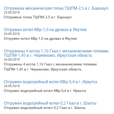
Отгружен угольный котел КВр-0,5 в г. Иркутск
Отгружен котел на угле КВр-0,5 в г. Братск
Отгружена механическая топка ТШПМ-2,5 в г. Барнаул
Отгружен котел на дровах 1,0 Гкал в г. Тверь
25.09.2019
Отгружена топка ТШПМ-2,5 в г. Барнаул
Отгружен водогрейный котел КВр-1,1 в г. Курган
Отгружен водогрейный котел КВр-0,4 в г. Новосибирск
Отгружен котел на угле КВр-0,2 в г. Макушино, Курсканская
Отгружен котел КВр-1,0 на дровах в Якутию
обл
24.09.2019
Отгружен котел КВр-1,0 на дровах в Якутию
Отгружен Котел КВм-1,0 с ТШПМ в с. Вольно-Надежденское,
Приморского края
Отгружен паровой котел КВ 300 на угле в г. Кемерово
Отгружены 4 котла 1,16 Гкал с механическими топками
Отгружен котел на угле КВр-0,4 в г. Новокузнецк
ТШПМ-1,45 в г. Черемхово, Иркутская область
24.09.2019
Отгружен котел на дровах 1,25 Гкал в Санкт-Петербург
Отгружены 4 котла 1,16 Гкал с механическими топками
Отгружен водогрейный котел КВр-0,8 в г. Нижний Новгород
ТШПМ-1,45 в г. Черемхово, Иркутская область
Отгружен котел на угле КВр-0,4 в г. Владивосток
Отгружен котел водогрейный на угле КВр-1,0 в г. Златоуст
Отгружен водогрейный котел КВр-0,4 в г. Иркутск
Отгружен котел водогрейный угольный КВр-0,6 в г. Караганда
24.09.2019
Отгружен угольный котел КВр-0,5 в Тверскую область. г.
Отгружен водогрейный котел КВр-0,4 в г. Иркутск
Бологое
Отгружен водогрейный стальной отопительный котел КВр-1,1
в Ивановскую область. г. Тейково
Отгружен водогрейный котел 0,2 Гкал в г. Шахты
Отгружен водогрейный котел 0,2 Гкал в г. Шахты
Отгружен Котел на дровах 0,2 Гкал в Красноярский край, г.
Сосновогорск