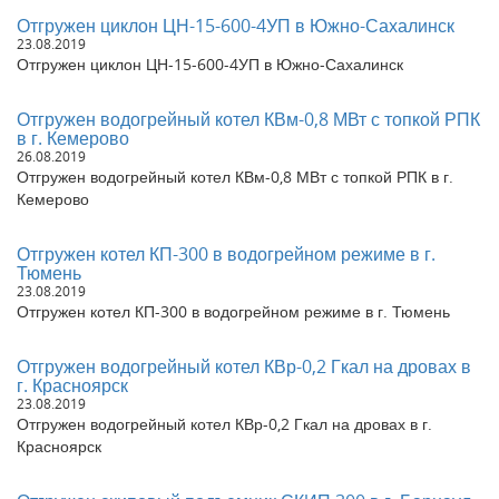
Отгружен Котел КВр-0,2 в Курганскую область, г. Макушино
Отгружен циклон ЦН-15-600-4УП в Южно-Сахалинск
Отгружен Котел на дровах 0,8 Гкал в г. Тверь
23.08.2019
Отгружен Котел на дровах 1,1 Гкал в г. Опочка, Псковской
Отгружен циклон ЦН-15-600-4УП в Южно-Сахалинск
области.
Отгружен паровой котел КП 300 в Усть-Калманку, Алтайский
Отгружен водогрейный котел КВм-0,8 МВт с топкой РПК
край.
в г. Кемерово
Отгружен котел угольный 0,7 МВт в Иркутскую область.
26.08.2019
Отгружен водогрейный Котел КВр-0,5 в г. Чита.
Отгружен водогрейный котел КВм-0,8 МВт с топкой РПК в г.
Отгружен Батарейный циклон БЦ-2-5х(3+2) в Республику
Кемерово
Хакасия, г. Абакан
Отгружены 3 транспортера, 2 дробилки в г. Пестово,
Отгружен котел КП-300 в водогрейном режиме в г.
Новгородской области
Тюмень
Отгружен Котел водогрейный КВр-1,28 (Алмаз-1,1) в г.
23.08.2019
Прокопьевск, Кемеровская область
Отгружен котел КП-300 в водогрейном режиме в г. Тюмень
Отгружен Котел на дровах 0,8 Гкал в Московскую область, г.
Москва
Отгружен водогрейный котел КВр-0,2 Гкал на дровах в
Отгружен котел угольный КВ 700 в г. Нижний Новгород
г. Красноярск
Отгружен паровой котел КП300 в Омскую область, г. Омск
23.08.2019
Отгружен Котел на дровах 0,6 Гкал в г. Ярославль
Отгружен водогрейный котел КВр-0,2 Гкал на дровах в г.
Отгружен КП 300 в Минусинский район
Красноярск
Отгружен водогрейный котел КВр-1,6 Ггал в Амурскую
область, с. Соловьевск