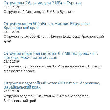
Отгружены 2 блок модуля 3 МВт в Бурятию
Отгружен водогрейный котел КВм-0,8 МВт с топкой РПК в г.
Кемерово
31.10.2019
Отгружены 2 блок модуля 3 МВт в Бурятию
Отгружен котел КП-300 в водогрейном режиме в г. Тюмень
Отгружен водогрейный котел КВр-0,2 Гкал на дровах в г.
Красноярск
Отгружен котел 500 кВт в п. Нижняя Есауловка,
Отгружен скиповый подъемник СКИП 300 в г. Барнаул
Красноярский край
23.10.2019
Отгружен котел КП-300 угольный в Кабардино-Балкарию
Отгружен котел 500 кВт в п. Нижняя Есауловка, Красноярский
Отгружен котел КВр-1,45 МВт на дровах в г. Архангельск
край
Отгружен котел КП-300 в водогрейном режиме в г. Гусь-
Хрустальный
Отгружен водогрейный котел 0,7 МВт на дровах в г.
Отгружен котел КВр-0,5 на дровах в г. Кострома
Ногинск, Московская область
Отгружены 2 котла HeatExpert 0,47 МВт в г. Красноярск
23.10.2019
Отгружен котел на дровах 1 МВт в г. Санкт-Петербург
Отгружен водогрейный котел 0,7 МВт на дровах в г. Ногинск,
Отгружен угольный котел HeatExpert 0,23 МВт в г. Красноярск
Московская область
Отгружен котел на дровах 0,2 Гкал в г. Свободный
Отгружен циклон ЦН-15-600-2СП в Рубцовск
Отгружен водогрейный котел 600 кВт в с. Апрелково,
Отгружен угольный парогенератор Е-1,0-0,9 в г. Кемерово
Забайкальский край
Отгружен водогрейный котел КВр-0,4 Гкал на дровах в г.
22.10.2019
Пенза
Отгружен водогрейный котел 600 кВт в с. Апрелково,
Отгружен водогрейный котел КВр-0,58 в Ленинск-Кузнецкий
Забайкальский край
Отгружен газовый парогенератор Е-0,7-0,9 в Севастополь,
Крым