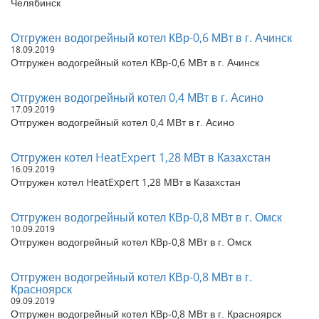
Чебоксары
Челябинск
Отгружен КВр-1,0 в Приморский край, г. Спасск-Дальний
Отгружен котел КВм-1,6 с ТШПМ в Республику Бурятия, г.
Отгружен водогрейный котел КВр-0,6 МВт в г. Ачинск
Улан-Удэ
18.09.2019
Отгружен дизельный парогенератор 300 кг в г. Тольятти
Отгружен водогрейный котел КВр-0,6 МВт в г. Ачинск
Отгружены 2 котла КВр-0,8 на угле в г. Новосибирск
Отгружен котел КВр-0,15 на угле в г. Омск
Отгружен водогрейный котел 0,4 МВт в г. Асино
Отгружен КП-300 в водогрейном режиме в г. Казань
17.09.2019
Отгружен водогрейный котел 0,4 МВт в г. Асино
Отгружен водогрейный котел КВр-0,5 в г. Томск
Отгружен водогрейный котел КВр-1,0 на угле г. Караганда,
Республика Казахстан
Отгружен котел HeatExpert 1,28 МВт в Казахстан
Отгружен водогрейный котел КВр-0,5 в Краснодарский край,
16.09.2019
станица Кубанская
Отгружен котел HeatExpert 1,28 МВт в Казахстан
Отгружен котел на дровах 1,0 Гкал в Нижегородскую область,
п. Ардатов
Отгружен водогрейный котел КВр-0,8 МВт в г. Омск
Отгружен Котел КВм-1,25 с ТШПМ в Республику Бурятия, г.
10.09.2019
Улан-Удэ
Отгружен водогрейный котел КВр-0,8 МВт в г. Омск
Отгружены 2 котла на дровах 0,5 Гкал в Республику Бурятия,
г. Улан-Удэ
Отгружен водогрейный котел КВр-0,8 МВт в г.
Отгружены 2 котла КВм-1.1 с ТШПМ в г. Бодайбо, Иркутской
Красноярск
области
09.09.2019
Отгружены 2 котла КВр-0,4 в Республику Казахстан. г. Усть-
Отгружен водогрейный котел КВр-0,8 МВт в г. Красноярск
Каменогорск