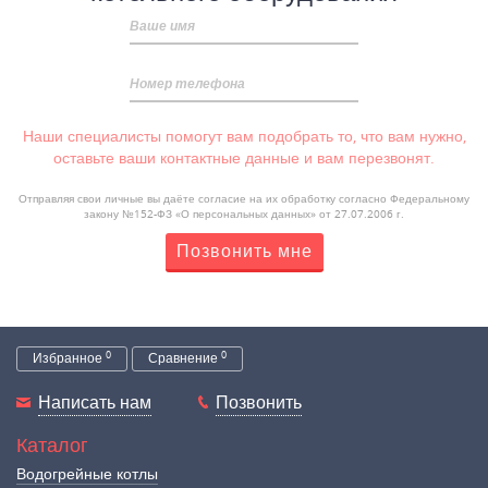
Ваше имя
Номер телефона
Наши специалисты помогут вам подобрать то, что вам нужно,
оставьте ваши контактные данные и вам перезвонят.
Отправляя свои личные вы даёте согласие на их обработку согласно Федеральному
закону №152-ФЗ «О персональных данных» от 27.07.2006 г.
Позвонить мне
0
0
Избранное
Сравнение
Написать нам
Позвонить
Каталог
Водогрейные котлы