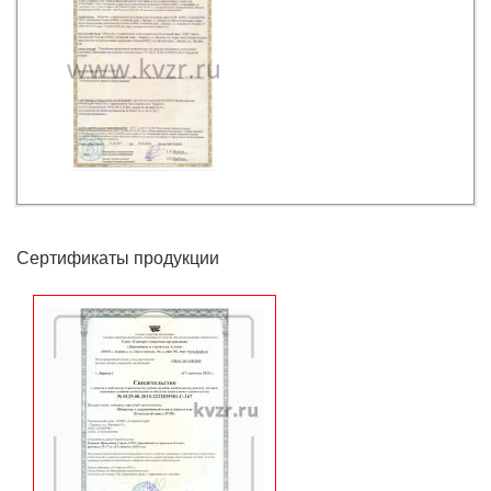
Золотой медалью награжден ООО КЗ «РОСЭНЕРГОПРОМ»
ООО КЗ «РОСЭНЕРГОПРОМ» принимал участие в выставке
СТРОЙСИБ-2010
Получено свидетельство ООО КЗ «РОСЭНЕРГОПРОМ» о
государственной регистрации программы
Выдан ПАТЕНТ ООО КЗ «РОСЭНЕРГОПРОМ» на
изобретение ТОПКА ВОДОГРЕЙНОГО КОТЛА
Выдан международный сертификат ISO 9001:2008 (ГОСТ Р
ИСО 9001-2008)
ООО КЗ «РОСЭНЕРГОПРОМ» получено разрешение
Ростехнадзора РФ
Выдан ПАТЕНТ ООО КЗ «РОСЭНЕРГОПРОМ» на
Сертификаты продукции
изобретение ВОДОГРЕЙНЫЙ КОТЕЛ
Выдан ПАТЕНТ ООО КЗ «РОСЭНЕРГОПРОМ» на
изобретение ВОДОГРЕЙНЫЙ ГАЗОВЫЙ КОТЕЛ
Состоялась выставка «Курган: Строительство. Энергетика.
ЖКХ»
Выставка «ЖКХ - 2008: ТЕХНОЛОГИИ, ИНВЕСТИЦИИ,
НОВОЕ КАЧЕСТВО», г. Москва
Выставка «ЭНЕРГОСБЕРЕЖЕНИЕ. ОТОПЛЕНИЕ И
ВЕНТИЛЯЦИЯ», г. Челябинск
Золотая медаль на выставке Хакасии