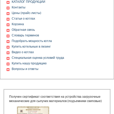
Получена декларация о соответствии на конвейеры
КАТАЛОГ ПРОДУКЦИИ
скребковые стационарные с погруженными скребками типа
Контакты
УС
Цены (прайс-листы)
Получен сертификат соответствия на устройства
Статьи о котлах
загрузочные механические для сыпучих материалов
Корзина
(подъемники скиповые)
Обратная связь
Получено свидетельство о допуске к определенному виду
или видам работ, которые оказывают влияние на
Словарь терминов
безопасность объектов капитального строительства
Подобрать мощность котла
Получено свидетельство о допуске к работам по
Купить котельные в лизинг
строительству
Видео о котлах
Получен сертификат соответствия на установки модульные
Специальная оценка условий труда
котельные МКУ теплопроизводительностью от 0,17 до 20,0
Купить нашу продукцию
МВт
Вопросы и ответы
Получен сертификат соответствия на котлы водогрейные
КВа
Получен сертификат соответствия на котлы паровые
Выдан ПАТЕНТ на изобретение ВОДОГРЕЙНЫЙ КОТЕЛ
Получен сертификат соответствия на конвейеры скребковые
стационарные с погруженными скребками
Получен сертификат соответствия на устройства загрузочные
Выдан ПАТЕНТ на изобретение ОТОПИТЕЛЬНЫЙ КОТЕЛ
механические для сыпучих материалов (подъемники скиповые)
Получено свидетельство о допуске к работам
Получен сертификат соответствия