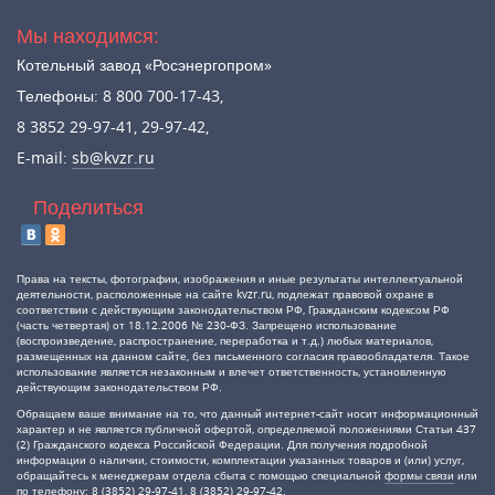
Мы находимся:
Котельный завод «Росэнергопром»
Телефоны: 8 800 700-17-43,
8 3852 29-97-41, 29-97-42,
E-mail:
sb@kvzr.ru
Поделиться
Права на тексты, фотографии, изображения и иные результаты интеллектуальной
деятельности, расположенные на сайте kvzr.ru, подлежат правовой охране в
соответствии с действующим законодательством РФ, Гражданским кодексом РФ
(часть четвертая) от 18.12.2006 № 230-ФЗ. Запрещено использование
(воспроизведение, распространение, переработка и т.д.) любых материалов,
размещенных на данном сайте, без письменного согласия правообладателя. Такое
использование является незаконным и влечет ответственность, установленную
действующим законодательством РФ.
Обращаем ваше внимание на то, что данный интернет-сайт носит информационный
характер и не является публичной офертой, определяемой положениями Статьи 437
(2) Гражданского кодекса Российской Федерации. Для получения подробной
информации о наличии, стоимости, комплектации указанных товаров и (или) услуг,
обращайтесь к менеджерам отдела сбыта с помощью специальной
формы связи
или
по телефону: 8 (3852) 29-97-41, 8 (3852) 29-97-42.