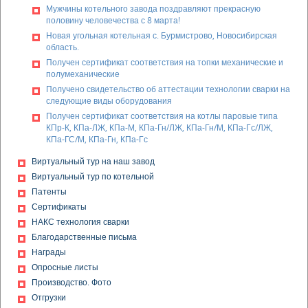
Мужчины котельного завода поздравляют прекрасную
половину человечества с 8 марта!
Новая угольная котельная с. Бурмистрово, Новосибирская
область.
Получен сертификат соответствия на топки механические и
полумеханические
Получено свидетельство об аттестации технологии сварки на
следующие виды оборудования
Получен сертификат соответствия на котлы паровые типа
КПр-К, КПа-ЛЖ, КПа-М, КПа-Гн/ЛЖ, КПа-Гн/М, КПа-Гс/ЛЖ,
КПа-ГС/М, КПа-Гн, КПа-Гс
Получен сертификат соответствия на дробилки
Виртуальный тур на наш завод
одновалковые ДО-1М, дробилки винтовые ВДП-15
Виртуальный тур по котельной
Получена декларация о соответствии на золоуловители
Патенты
(циклоны) типа БЦ-2, БЦ-259, БЦ-512, ЦБ, ЦН-11
Сертификаты
Получена декларация о соответствии на клапана
предохранительные КПС-0,5
НАКС технология сварки
Получен сертификат соответствия на модульные котельные
Благодарственные письма
установки (МКУ)
Награды
Получен сертификат соответствия на комплектные
Опросные листы
устройства на напряжение 1000 В: щиты управления типы:
Производство. Фото
ЩУК ПЛЖ, ЩУК ПТ, ЩУК ВЛЖ, ЩУК ВТ, ЩУВ, ЩУП, ЩУС, ЩУТ;
щиты распределения и управления, тип: ЩРУ
Отгрузки