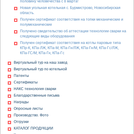
половину человечества с 8 марта!
Новая угольная котельная с. Бурмистрово, Новосибирская
область.
Получен сертификат соответствия на топки механические и
полумеханические
Получено свидетельство об аттестации технологии сварки на
следующие виды оборудования
Получен сертификат соответствия на котлы паровые типа
КПр-К, КПа-ЛЖ, КПа-М, КПа-Гн/ЛЖ, КПа-Гн/М, КПа-Гс/ЛЖ,
КПа-ГС/М, КПа-Гн, КПа-Гс
Получен сертификат соответствия на дробилки
Виртуальный тур на наш завод
одновалковые ДО-1М, дробилки винтовые ВДП-15
Виртуальный тур по котельной
Получена декларация о соответствии на
Патенты
золоуловители (циклоны) типа БЦ-2, БЦ-259, БЦ-512,
ЦБ, ЦН-11
Сертификаты
НАКС технология сварки
Получена декларация о соответствии на клапана
предохранительные КПС-0,5
Благодарственные письма
Получен сертификат соответствия на модульные котельные
Награды
установки (МКУ)
Опросные листы
Получен сертификат соответствия на комплектные
Производство. Фото
устройства на напряжение 1000 В: щиты управления типы:
Отгрузки
ЩУК ПЛЖ, ЩУК ПТ, ЩУК ВЛЖ, ЩУК ВТ, ЩУВ, ЩУП, ЩУС, ЩУТ;
щиты распределения и управления, тип: ЩРУ
КАТАЛОГ ПРОДУКЦИИ