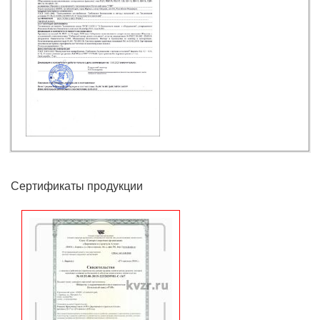
Золотой медалью награжден ООО КЗ «РОСЭНЕРГОПРОМ»
ООО КЗ «РОСЭНЕРГОПРОМ» принимал участие в выставке
СТРОЙСИБ-2010
Получено свидетельство ООО КЗ «РОСЭНЕРГОПРОМ» о
государственной регистрации программы
Выдан ПАТЕНТ ООО КЗ «РОСЭНЕРГОПРОМ» на
изобретение ТОПКА ВОДОГРЕЙНОГО КОТЛА
Выдан международный сертификат ISO 9001:2008 (ГОСТ Р
ИСО 9001-2008)
ООО КЗ «РОСЭНЕРГОПРОМ» получено разрешение
Ростехнадзора РФ
Выдан ПАТЕНТ ООО КЗ «РОСЭНЕРГОПРОМ» на
изобретение ВОДОГРЕЙНЫЙ КОТЕЛ
Сертификаты продукции
Выдан ПАТЕНТ ООО КЗ «РОСЭНЕРГОПРОМ» на
изобретение ВОДОГРЕЙНЫЙ ГАЗОВЫЙ КОТЕЛ
Состоялась выставка «Курган: Строительство. Энергетика.
ЖКХ»
Выставка «ЖКХ - 2008: ТЕХНОЛОГИИ, ИНВЕСТИЦИИ,
НОВОЕ КАЧЕСТВО», г. Москва
Выставка «ЭНЕРГОСБЕРЕЖЕНИЕ. ОТОПЛЕНИЕ И
ВЕНТИЛЯЦИЯ», г. Челябинск
Золотая медаль на выставке Хакасии