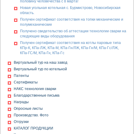
половину человечества с 8 марта!
Новая угольная котельная с. Бурмистрово, Новосибирская
область.
Получен сертификат соответствия на топки механические и
полумеханические
Получено свидетельство об аттестации технологии сварки на
следующие виды оборудования
Получен сертификат соответствия на котлы паровые типа
КПр-К, КПа-ЛЖ, КПа-М, КПа-Гн/ЛЖ, КПа-Гн/М, КПа-Гс/ЛЖ,
КПа-ГС/М, КПа-Гн, КПа-Гс
Получен сертификат соответствия на дробилки
Виртуальный тур на наш завод
одновалковые ДО-1М, дробилки винтовые ВДП-15
Виртуальный тур по котельной
Получена декларация о соответствии на золоуловители
Патенты
(циклоны) типа БЦ-2, БЦ-259, БЦ-512, ЦБ, ЦН-11
Сертификаты
Получена декларация о соответствии на клапана
предохранительные КПС-0,5
НАКС технология сварки
Получен сертификат соответствия на модульные
Благодарственные письма
котельные установки (МКУ)
Награды
Получен сертификат соответствия на комплектные
Опросные листы
устройства на напряжение 1000 В: щиты управления типы:
Производство. Фото
ЩУК ПЛЖ, ЩУК ПТ, ЩУК ВЛЖ, ЩУК ВТ, ЩУВ, ЩУП, ЩУС, ЩУТ;
Отгрузки
щиты распределения и управления, тип: ЩРУ
КАТАЛОГ ПРОДУКЦИИ
Получена декларация о соответствии на конвейеры
скребковые стационарные с погруженными скребками типа