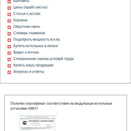
Контакты
УС
Цены (прайс-листы)
Получен сертификат соответствия на устройства
Статьи о котлах
загрузочные механические для сыпучих материалов
Корзина
(подъемники скиповые)
Обратная связь
Получено свидетельство о допуске к определенному виду
или видам работ, которые оказывают влияние на
Словарь терминов
безопасность объектов капитального строительства
Подобрать мощность котла
Получено свидетельство о допуске к работам по
Купить котельные в лизинг
строительству
Видео о котлах
Получен сертификат соответствия на установки модульные
Специальная оценка условий труда
котельные МКУ теплопроизводительностью от 0,17 до 20,0
Купить нашу продукцию
МВт
Вопросы и ответы
Получен сертификат соответствия на котлы водогрейные
КВа
Получен сертификат соответствия на котлы паровые
Выдан ПАТЕНТ на изобретение ВОДОГРЕЙНЫЙ КОТЕЛ
Получен сертификат соответствия на конвейеры скребковые
стационарные с погруженными скребками
Получен сертификат соответствия на модульные котельные
Выдан ПАТЕНТ на изобретение ОТОПИТЕЛЬНЫЙ КОТЕЛ
установки (МКУ)
Получено свидетельство о допуске к работам
Получен сертификат соответствия
Золотой медалью награжден ООО КЗ «РОСЭНЕРГОПРОМ»