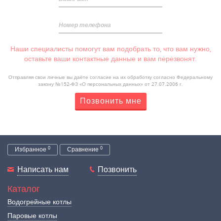
Номер телефона
Наши специалисты помогут вам подобрать то, что вам нужно,
оставьте ваши контактные данные и вам перезвонят.
Отправляя свои личные вы даёте согласие на их обработку согласно Федеральному
закону №152-ФЗ «О персональных данных» от 27.07.2006 г.
Позвонить мне
0
0
Избранное
Сравнение
Написать нам
Позвонить
Каталог
Водогрейные котлы
Паровые котлы