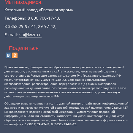
Мы находимся:
Котельный завод «Росэнергопром»
Телефоны: 8 800 700-17-43,
8 3852 29-97-41, 29-97-42,
E-mail:
sb@kvzr.ru
Поделиться
Права на тексты, фотографии, изображения и иные результаты интеллектуальной
деятельности, расположенные на сайте kvzr.ru, подлежат правовой охране в
соответствии с действующим законодательством РФ, Гражданским кодексом РФ
(часть четвертая) от 18.12.2006 № 230-ФЗ. Запрещено использование
(воспроизведение, распространение, переработка и т.д.) любых материалов,
размещенных на данном сайте, без письменного согласия правообладателя. Такое
использование является незаконным и влечет ответственность, установленную
действующим законодательством РФ.
Обращаем ваше внимание на то, что данный интернет-сайт носит информационный
характер и не является публичной офертой, определяемой положениями Статьи 437
(2) Гражданского кодекса Российской Федерации. Для получения подробной
информации о наличии, стоимости, комплектации указанных товаров и (или) услуг,
обращайтесь к менеджерам отдела сбыта с помощью специальной
формы связи
или
по телефону: 8 (3852) 29-97-41, 8 (3852) 29-97-42.