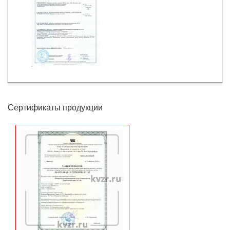
ООО КЗ «РОСЭНЕРГОПРОМ» принимал участие в выставке
СТРОЙСИБ-2010
Получено свидетельство ООО КЗ «РОСЭНЕРГОПРОМ» о
государственной регистрации программы
Выдан ПАТЕНТ ООО КЗ «РОСЭНЕРГОПРОМ» на
изобретение ТОПКА ВОДОГРЕЙНОГО КОТЛА
Выдан международный сертификат ISO 9001:2008 (ГОСТ Р
ИСО 9001-2008)
ООО КЗ «РОСЭНЕРГОПРОМ» получено разрешение
Ростехнадзора РФ
Выдан ПАТЕНТ ООО КЗ «РОСЭНЕРГОПРОМ» на
Сертификаты продукции
изобретение ВОДОГРЕЙНЫЙ КОТЕЛ
Выдан ПАТЕНТ ООО КЗ «РОСЭНЕРГОПРОМ» на
изобретение ВОДОГРЕЙНЫЙ ГАЗОВЫЙ КОТЕЛ
Состоялась выставка «Курган: Строительство. Энергетика.
ЖКХ»
Выставка «ЖКХ - 2008: ТЕХНОЛОГИИ, ИНВЕСТИЦИИ,
НОВОЕ КАЧЕСТВО», г. Москва
Выставка «ЭНЕРГОСБЕРЕЖЕНИЕ. ОТОПЛЕНИЕ И
ВЕНТИЛЯЦИЯ», г. Челябинск
Золотая медаль на выставке Хакасии