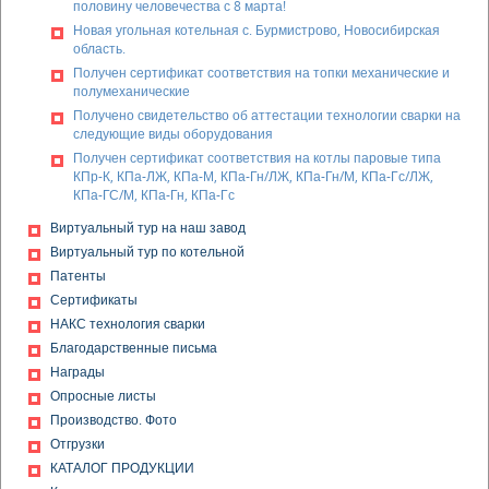
половину человечества с 8 марта!
Новая угольная котельная с. Бурмистрово, Новосибирская
область.
Получен сертификат соответствия на топки механические и
полумеханические
Получено свидетельство об аттестации технологии сварки на
следующие виды оборудования
Получен сертификат соответствия на котлы паровые типа
КПр-К, КПа-ЛЖ, КПа-М, КПа-Гн/ЛЖ, КПа-Гн/М, КПа-Гс/ЛЖ,
КПа-ГС/М, КПа-Гн, КПа-Гс
Получен сертификат соответствия на дробилки
Виртуальный тур на наш завод
одновалковые ДО-1М, дробилки винтовые ВДП-15
Виртуальный тур по котельной
Получена декларация о соответствии на золоуловители
Патенты
(циклоны) типа БЦ-2, БЦ-259, БЦ-512, ЦБ, ЦН-11
Сертификаты
Получена декларация о соответствии на клапана
предохранительные КПС-0,5
НАКС технология сварки
Получен сертификат соответствия на модульные котельные
Благодарственные письма
установки (МКУ)
Награды
Получен сертификат соответствия на комплектные
Опросные листы
устройства на напряжение 1000 В: щиты управления типы:
Производство. Фото
ЩУК ПЛЖ, ЩУК ПТ, ЩУК ВЛЖ, ЩУК ВТ, ЩУВ, ЩУП, ЩУС, ЩУТ;
Отгрузки
щиты распределения и управления, тип: ЩРУ
КАТАЛОГ ПРОДУКЦИИ
Получена декларация о соответствии на конвейеры
скребковые стационарные с погруженными скребками типа