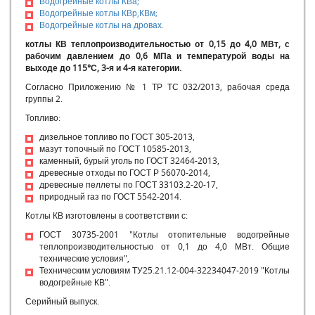
Водогрейные котлы КВа;
ООО КЗ «РОСЭНЕРГОПРОМ» принимал участие в выставке
Водогрейные котлы КВр,КВм;
СТРОЙСИБ-2010
Водогрейные котлы на дровах.
Получено свидетельство ООО КЗ «РОСЭНЕРГОПРОМ» о
котлы КВ теплопроизводительностью от 0,15 до 4,0 МВт, с
государственной регистрации программы
рабочим давлением до 0,6 МПа и температурой воды на
Выдан ПАТЕНТ ООО КЗ «РОСЭНЕРГОПРОМ» на
выходе до 115°С, 3-я и 4-я категории.
изобретение ТОПКА ВОДОГРЕЙНОГО КОТЛА
Согласно Приложению № 1 ТР ТС 032/2013, рабочая среда
Выдан международный сертификат ISO 9001:2008 (ГОСТ Р
группы 2.
ИСО 9001-2008)
ООО КЗ «РОСЭНЕРГОПРОМ» получено разрешение
Топливо:
Ростехнадзора РФ
дизельное топливо по ГОСТ 305-2013,
Выдан ПАТЕНТ ООО КЗ «РОСЭНЕРГОПРОМ» на
мазут топочный по ГОСТ 10585-2013,
изобретение ВОДОГРЕЙНЫЙ КОТЕЛ
каменный, бурый уголь по ГОСТ 32464-2013,
Выдан ПАТЕНТ ООО КЗ «РОСЭНЕРГОПРОМ» на
древесные отходы по ГОСТ Р 56070-2014,
изобретение ВОДОГРЕЙНЫЙ ГАЗОВЫЙ КОТЕЛ
древесные пеллеты по ГОСТ 33103.2-20-17,
природный газ по ГОСТ 5542-2014.
Состоялась выставка «Курган: Строительство. Энергетика.
ЖКХ»
Котлы КВ изготовлены в соответствии с:
Выставка «ЖКХ - 2008: ТЕХНОЛОГИИ, ИНВЕСТИЦИИ,
ГОСТ 30735-2001 "Котлы отопительные водогрейные
НОВОЕ КАЧЕСТВО», г. Москва
теплопроизводительностью от 0,1 до 4,0 МВт. Общие
Выставка «ЭНЕРГОСБЕРЕЖЕНИЕ. ОТОПЛЕНИЕ И
технические условия",
ВЕНТИЛЯЦИЯ», г. Челябинск
Техническим условиям ТУ25.21.12-004-32234047-2019 "Котлы
Золотая медаль на выставке Хакасии
водогрейные КВ".
Серийный выпуск.