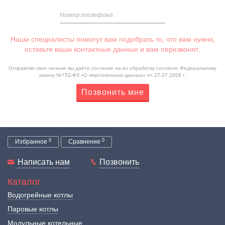
Номер телефона
Наши специалисты помогут вам подобрать то, что вам нужно,
оставьте ваши контактные данные и вам перезвонят.
Отправляя свои личные вы даёте согласие на их обработку согласно Федеральному
закону №152-ФЗ «О персональных данных» от 27.07.2006 г.
Позвонить мне
0
0
Избранное
Сравнение
Написать нам
Позвонить
Каталог
Водогрейные котлы
Паровые котлы
Модульные котельные