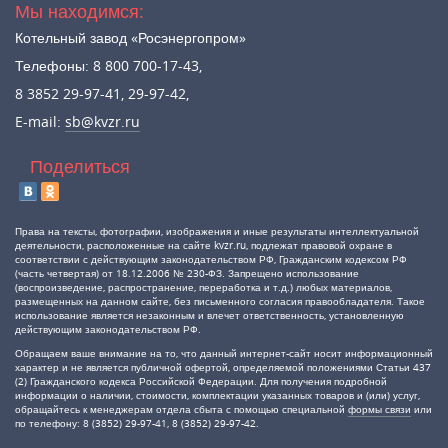
Мы находимся:
Котельный завод «Росэнергопром»
Телефоны: 8 800 700-17-43,
8 3852 29-97-41, 29-97-42,
E-mail:
sb@kvzr.ru
Поделиться
Права на тексты, фотографии, изображения и иные результаты интеллектуальной
деятельности, расположенные на сайте kvzr.ru, подлежат правовой охране в
соответствии с действующим законодательством РФ, Гражданским кодексом РФ
(часть четвертая) от 18.12.2006 № 230-ФЗ. Запрещено использование
(воспроизведение, распространение, переработка и т.д.) любых материалов,
размещенных на данном сайте, без письменного согласия правообладателя. Такое
использование является незаконным и влечет ответственность, установленную
действующим законодательством РФ.
Обращаем ваше внимание на то, что данный интернет-сайт носит информационный
характер и не является публичной офертой, определяемой положениями Статьи 437
(2) Гражданского кодекса Российской Федерации. Для получения подробной
информации о наличии, стоимости, комплектации указанных товаров и (или) услуг,
обращайтесь к менеджерам отдела сбыта с помощью специальной
формы связи
или
по телефону: 8 (3852) 29-97-41, 8 (3852) 29-97-42.