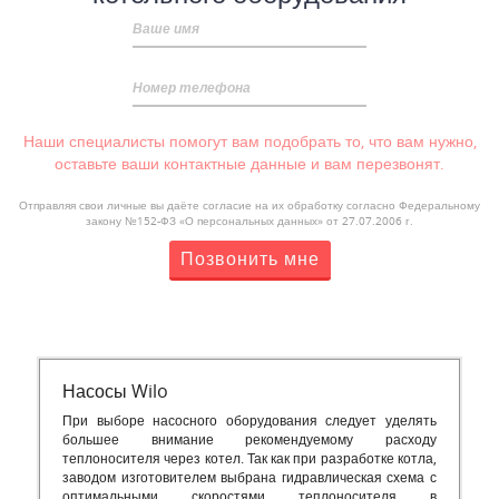
Ваше имя
Номер телефона
Наши специалисты помогут вам подобрать то, что вам нужно,
оставьте ваши контактные данные и вам перезвонят.
Отправляя свои личные вы даёте согласие на их обработку согласно Федеральному
закону №152-ФЗ «О персональных данных» от 27.07.2006 г.
Позвонить мне
Насосы Wilo
При выборе насосного оборудования следует уделять
большее внимание рекомендуемому расходу
теплоносителя через котел. Так как при разработке котла,
заводом изготовителем выбрана гидравлическая схема с
оптимальными скоростями теплоносителя в