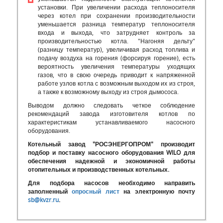
установки. При увеличении расхода теплоносителя
через котел при сохранении производительности
уменьшается разница температур теплоносителя
входа и выхода, что затрудняет контроль за
производительностью котла. "Нагоняя дельту"
(разницу температур), увеличивая расход топлива и
подачу воздуха на горения (форсируя горение), есть
вероятность увеличения температуры уходящих
газов, что в свою очередь приводит к напряженной
работе узлов котла с возможным выходом их из строя,
а также к возможному выходу из строя дымососа.
Выводом должно следовать четкое соблюдение
рекомендаций завода изготовителя котлов по
характеристикам устанавливаемого насосного
оборудования.
Котельный завод "РОСЭНЕРГОПРОМ" производит
подбор и поставку насосного оборудования WILO для
обеспечения надежной и экономичной работы
отопительных и производственных котельных.
Для подбора насосов необходимо направить
заполненный
опросный лист
на электронную почту
sb@kvzr.ru
.