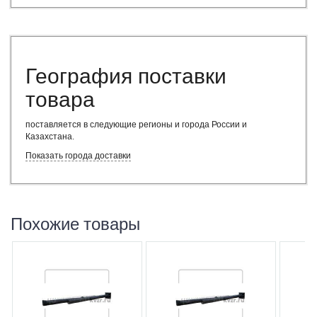
География поставки
товара
поставляется в следующие регионы и города России и
Казахстана
.
Показать города доставки
Похожие товары
В избранное
Сравнить
В изб
Дымовая труба Ду 500 на
Дымовая т
растяжках предназначена для
растяжках
отвода дымовых газов котельных
отвода ды
установок, работающих на
установок
природном газе, мазуте, угле -
природном 