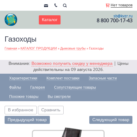
Нет товаров
sb@kvzr.ru
Каталог
8 800 700-17-43
Газоходы
Главная
»
КАТАЛОГ ПРОДУКЦИИ
»
Дымовые трубы
»
Газоходы
Внимание:
Возможно получить скидку у менеджера
| Цены
действительны на 09 августа 2026.
Характеристики
Комплект поставки
Запасные части
Файлы
Галерея
Сопутствующие товары
Похожие товары
Вы смотрели
В избранное
Сравнить
Предыдущий товар
Следующий товар