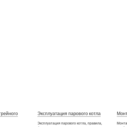
грейного
Эксплуатация парового котла
Монт
Эксплуатация парового котла, правила,
Монта
вердотопливные котлы
Дешевые котлы на дровах
К