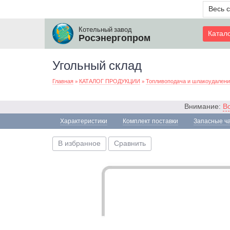
Весь 
Котельный завод
Катал
Росэнергопром
Угольный склад
Главная
»
КАТАЛОГ ПРОДУКЦИИ
»
Топливоподача и шлакоудален
Внимание:
В
Характеристики
Комплект поставки
Запасные ч
В избранное
Сравнить