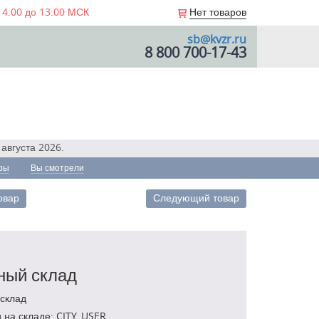
 4:00 до 13:00 МСК
Нет товаров
sb@kvzr.ru
8 800 700-17-43
августа 2026.
ры
Вы смотрели
овар
Следующий товар
ный склад
склад
 на складе: CITY_USER.