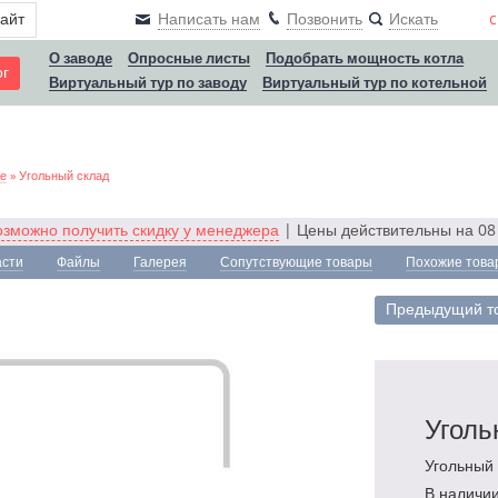
сайт
Написать нам
Позвонить
Искать
c
О заводе
Опросные листы
Подобрать мощность котла
ог
Виртуальный тур по заводу
Виртуальный тур по котельной
ие
»
Угольный склад
озможно получить скидку у менеджера
| Цены действительны на 08 
асти
Файлы
Галерея
Сопутствующие товары
Похожие това
Предыдущий т
Уголь
Угольный 
В наличии