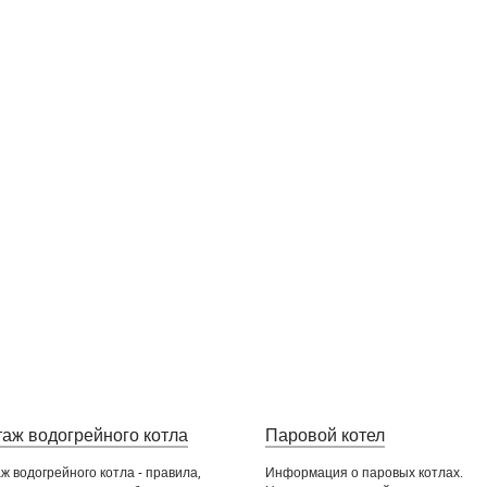
аж водогрейного котла
Паровой котел
ж водогрейного котла - правила,
Информация о паровых котлах.
отлы и котельное
Котлы на газовом топливе
К