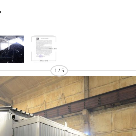
ы
1 / 5