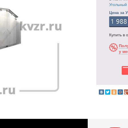
Угольный 
Цена за 
1 988
Купить в 
Полу
у м