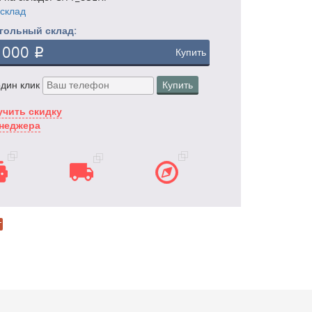
склад
Угольный склад:
 000
p
Купить
один клик
Купить
чить скидку
енеджера