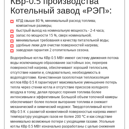
КВр-0.5 производства
Котельный завод «РЭП»:
КПД свыше 80 %, минимальный расход топлива;
компактные размеры;
быстрый выход на номинальную мощность - 2-4 часа;
запас по мощности 15 %, сверх номинальной;
минимальные требования к качеству питательной воды;
удобные люки для очистки поверхностей нагрева;
заводская гарантия 2 отопительных сезона.
Водогрейные котлы КВр 0.5 МВт имеют систему движения потока
воды исключающую образование застойных зон, перегрев
поверхностей нагрева, обеспечивают хороший теплосъем,
отсутствие накипи и, следовательно, необходимость в
водоподготовке. Качественная газоплотная теплоизоляция
котлов КВр 0.5 К гарантирует максимальное уменьшение потерь
тепла через стенки котла и отсутствие присосов холодного
воздуха в топку, делая процесс горения топлива более
интенсивным и эффективным. Большой объем топочной камеры
обеспечивает более полное выгорание топлива и снижает
механический и химический недожог. Твердотопливный котел
КВр 0.5 К с развитой конвективной поверхностью нагрева имеет
температуру уходящих газов не более 200 °С и как следствие
минимально возможные потери с уходящими газами. Угольные
котлы КВр 0.5 МВт изначально разработаны с целью снижения