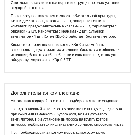
С котлом поставляется п
аспорт и инструкция по эксплуатации
водогрейного котла.
По запросу поставляется комплект обязательной арматуры,
КИП и ДВ: затворы дисковые - 2 шт, запорные вентили -
комплект, предохранительные клапаны - 2 шт, термометры с
оправой - 2 шт, манометры с кранами - 2 шт, дутьевой
вентилятор - 1 шт. Котел КВр-0.5 работает без вентилятора.
Кроме того, промышленные котлы КВр-0.5 могут быть
выполнены в двух вариантах изоляции: блок котла в обшивке и
изоляции; блок котла (без обшивки и изоляции, под тяжелую
обмуровку- марка котла КВр-0.5 ТТ).
Дополнительная комплектация
Автоматика водогрейного котла - подбирается по техзаданию.
Твердотопливный котел КВр 0.5 работает с ДН 3,5 с дв. 3,0/1500
при сжигании каменного и бурого угля, но без дутьевого
вентилятора. При установке дымососа на группу котлов,
дымосос подбирается индивидуально согласно опросному листу.
При необходимости за котлом перед дымососом может