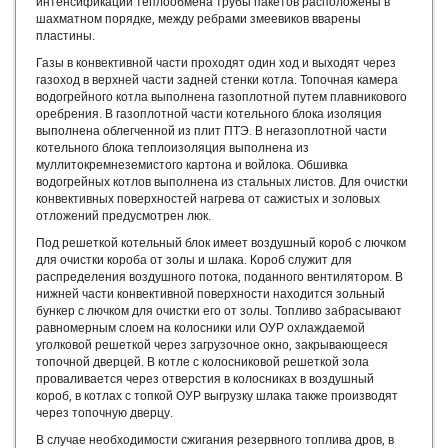
интенсификации теплообмена трубы пакетов расположены в
шахматном порядке, между ребрами змеевиков вварены
пластины.
Газы в конвективной части проходят один ход и выходят через
газоход в верхней части задней стенки котла. Топочная камера
водогрейного котла выполнена газоплотной путем плавникового
оребрения. В газоплотной части котельного блока изоляция
выполнена облегченной из плит ПТЭ. В негазоплотной части
котельного блока теплоизоляция выполнена из
муллитокремнеземистого картона и войлока. Обшивка
водогрейных котлов выполнена из стальных листов. Для очистки
конвективных поверхностей нагрева от сажистых и золовых
отложений предусмотрен люк.
Под решеткой котельный блок имеет воздушный короб с лючком
для очистки короба от золы и шлака. Короб служит для
распределения воздушного потока, поданного вентилятором. В
нижней части конвективной поверхности находится зольный
бункер с лючком для очистки его от золы. Топливо забрасывают
равномерным слоем на колосники или ОУР охлаждаемой
уголковой решеткой через загрузочное окно, закрывающееся
топочной дверцей. В котле с колосниковой решеткой зола
проваливается через отверстия в колосниках в воздушный
короб, в котлах с топкой ОУР выгрузку шлака также производят
через топочную дверцу.
В случае необходимости сжигания резервного топлива дров, в