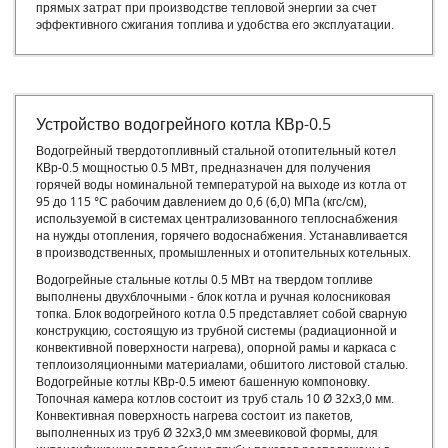
прямых затрат при производстве тепловой энергии за счет
эффективного сжигания топлива и удобства его эксплуатации.
Устройство водогрейного котла КВр-0.5
Водогрейный твердотопливный стальной отопительный котел
КВр-0.5 мощностью 0.5 МВт, предназначен для получения
горячей воды номинальной температурой на выходе из котла от
95 до 115 °С рабочим давлением до 0,6 (6,0) МПа (кгс/см),
используемой в системах централизованного теплоснабжения
на нужды отопления, горячего водоснабжения. Устанавливается
в производственных, промышленных и отопительных котельных.
Водогрейные стальные котлы 0.5 МВт на твердом топливе
выполнены двухблочными - блок котла и ручная колосниковая
топка. Блок водогрейного котла 0.5 представляет собой сварную
конструкцию, состоящую из трубной системы (радиационной и
конвективной поверхности нагрева), опорной рамы и каркаса с
теплоизоляционными материалами, обшитого листовой сталью.
Водогрейные котлы КВр-0.5 имеют башенную компоновку.
Топочная камера котлов состоит из труб сталь 10 Ø 32x3,0 мм.
Конвективная поверхность нагрева состоит из пакетов,
выполненных из труб Ø 32x3,0 мм змеевиковой формы, для