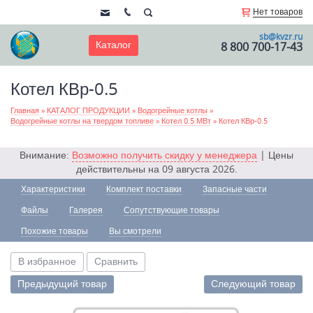
Нет товаров
sb@kvzr.ru
Каталог
8 800 700-17-43
Котел КВр-0.5
Главная
»
КАТАЛОГ ПРОДУКЦИИ
»
Водогрейные котлы
»
Водогрейные котлы на твердом топливе
»
Котел 0.5 МВт
»
Котел КВр-0.5
Внимание:
Возможно получить скидку у менеджера
| Цены
действительны на 09 августа 2026.
Характеристики
Комплект поставки
Запасные части
Файлы
Галерея
Сопутствующие товары
Похожие товары
Вы смотрели
В избранное
Сравнить
Предыдущий товар
Следующий товар