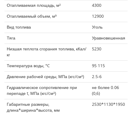
Отапливаемая площадь, м²
4300
Отапливаемый объем, м³
12900
Вид топлива
Уголь
Тяга
Уравновешенная
Низшая теплота сгорания топлива, кКал/
5230
кг
Температура воды, °C
95 115
Давление рабочей среды, МПа (кгс/cм²)
2.5-6
Гидравлическое сопротивление при
не более 0.06
перепаде t, МПа (кгс/cм²)
(0,6)
Габаритные размеры,
2530*1130*1950
длина*ширина*высота, мм